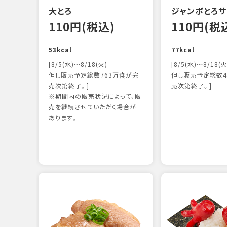
大とろ
ジャンボとろサ
110円(税込)
110円(税
53kcal
77kcal
[8/5(水)～8/18(火)
[8/5(水)～8/18(火
但し販売予定総数763万食が完
但し販売予定総数4
売次第終了。]
売次第終了。]
※期間内の販売状況によって、販
売を継続させていただく場合が
あります。