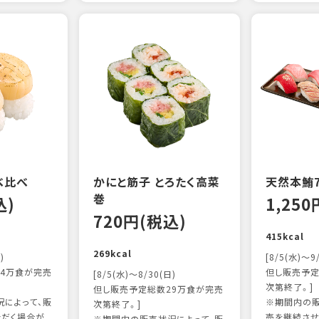
べ比べ
かにと筋子 とろたく高菜
天然本鮪
巻
込)
1,25
720円(税込)
415kcal
269kcal
)
[8/5(水)～9
4万食が完売
但し販売予定
[8/5(水)～8/30(日)
次第終了。]
但し販売予定総数29万食が完売
によって、販
※期間内の販
次第終了。]
ただく場合が
売を継続させ