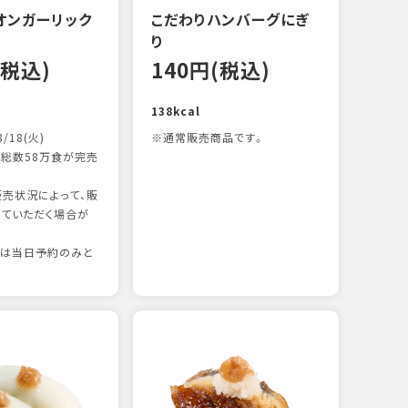
オンガーリック
こだわりハンバーグにぎ
一本
り
12
(税込)
140円(税込)
83kc
138kcal
8/18(火)
※通常販売商品です。
総数58万食が完売
売状況によって、販
ていただく場合が
りは当日予約のみと
たま
12