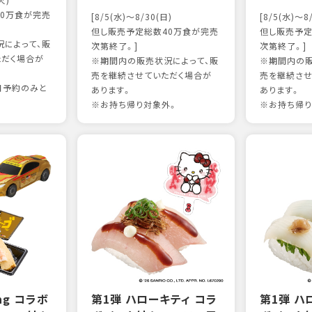
火)
0万食が完売
[8/5(水)～8/30(日)
[8/5(水)～8
但し販売予定総数40万食が完売
但し販売予定
によって、販
次第終了。]
次第終了。]
ただく場合が
※期間内の販売状況によって、販
※期間内の販
売を継続させていただく場合が
売を継続させ
日予約のみと
あります。
あります。
※お持ち帰り対象外。
※お持ち帰り
ing コラボ
第1弾 ハローキティ コラ
第1弾 ハ