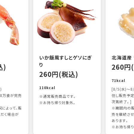
いか飯風すしとゲソにぎ
北海道産
り
込)
260円
260円(税込)
71kcal
110kcal
)
[8/5(水)～8
8万食が完売
但し販売予定
※通常販売商品です。
次第終了。]
※お持ち帰り対象外。
によって、販
※期間内の販
ただく場合が
売を継続させ
あります。
※お持ち帰り