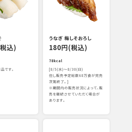
122k
そ
うなぎ 梅しそおろし
(税込)
180円(税込)
78kcal
品です。
[8/5(水)～8/30(日)
但し販売予定総数68万食が完売
次第終了。]
※期間内の販売状況によって、販
サー
売を継続させていただく場合が
12
あります。
106k