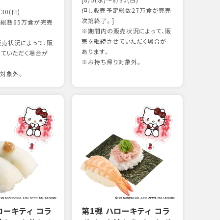
[8/5(水)～8/30(日)
かつ
但し販売予定総数27万食が完売
/30(日)
15
次第終了。]
総数65万食が完売
※期間内の販売状況によって、販
売を継続させていただく場合が
売状況によって、販
97kc
あります。
ていただく場合が
※お持
※お持ち帰り対象外。
対象外。
ローキティ コラ
第1弾 ハローキティ コラ
サー