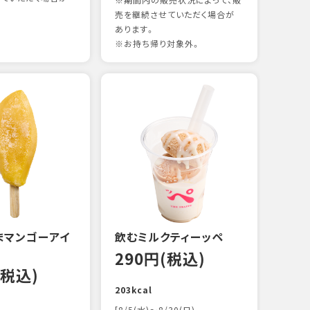
※期間内の販売状況によって、販
売を継続させていただく場合が
あります。
※お持ち帰り対象外。
煮あ
14
88kc
まマンゴーアイ
飲むミルクティーッペ
290円(税込)
(税込)
203kcal