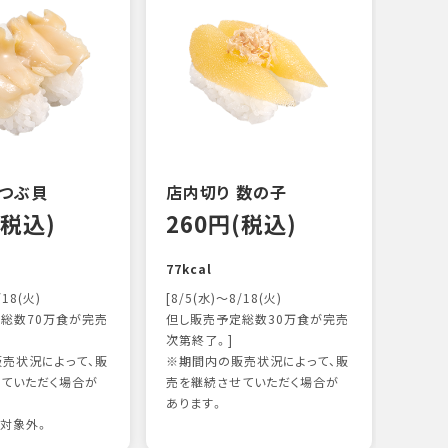
 つぶ貝
店内切り 数の子
オニ
(税込)
260円(税込)
14
77kcal
118k
/18(火)
[8/5(水)～8/18(火)
総数70万食が完売
但し販売予定総数30万食が完売
次第終了。]
売状況によって、販
※期間内の販売状況によって、販
ていただく場合が
売を継続させていただく場合が
あります。
対象外。