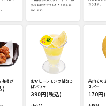
※期間内の販売状況によって、販
あります。
売を継続させていただく場合が
外。
あります。
る唐揚げ
おいしーレモンの甘酸っ
果肉その
ぱパフェ
スバー
込)
390円(税込)
170円
162kcal
41kcal