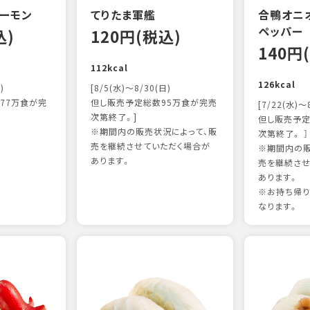
ーモン
てりたま軍艦
合鴨オニ
ペッパー
込)
120円(税込)
140円
112kcal
126kcal
)
[8/5(水)～8/30(日)
77万食が完
但し販売予定総数95万食が完売
[7/22(水)～
次第終了。]
但し販売予定
※期間内の販売状況によって、販
次第終了。 ］
売を継続させていただく場合が
※期間内の販
あります。
売を継続させ
あります。
※お持ち帰
なります。