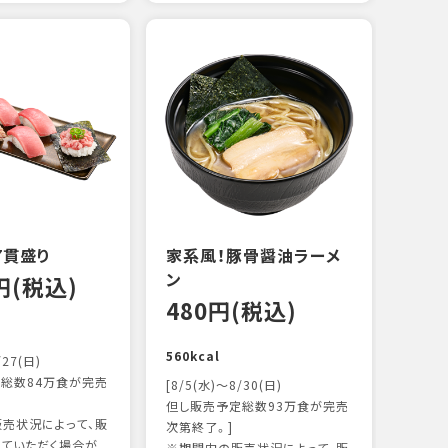
えび
炙り
14
103k
7貫盛り
家系風！豚骨醤油ラーメ
ン
0円(税込)
480円(税込)
560kcal
/27(日)
総数84万食が完売
[8/5(水)～8/30(日)
但し販売予定総数93万食が完売
売状況によって、販
次第終了。]
ていただく場合が