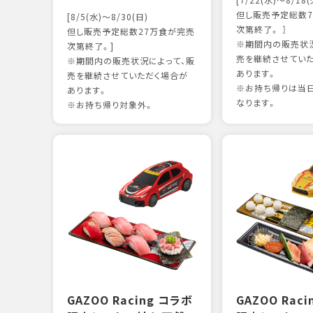
[7/22(水)～8/18(
但し販売予定総数7
[8/5(水)～8/30(日)
次第終了。 ］
但し販売予定総数27万食が完売
※期間内の販売状況
次第終了。]
売を継続させてい
※期間内の販売状況によって、販
あります。
売を継続させていただく場合が
※お持ち帰りは当
あります。
なります。
※お持ち帰り対象外。
GAZOO Racing コラボ
GAZOO Rac