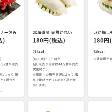
ンナー包み
北海道産 天然かれい
いか梅し
込)
180円(税込)
180円
75kcal
73kcal
)
[8/5(水)～8/18(火)
※通常販売商
7万食が完売
但し販売予定総数44万食が完売
次第終了。]
によって、販
※期間内の販売状況によって、販
ただく場合が
売を継続させていただく場合が
あります。
外。