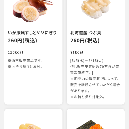
いか飯風すしとゲソにぎり
北海道産 つぶ貝
260円(税込)
260円(税込)
110kcal
71kcal
※通常販売商品です。
[8/5(水)～8/18(火)
※お持ち帰り対象外。
但し販売予定総数70万食が完
売次第終了。]
※期間内の販売状況によって、
販売を継続させていただく場合
があります。
※お持ち帰り対象外。