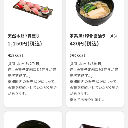
天然本鮪7貫盛り
家系風！豚骨醤油ラーメン
1,250円(税込)
480円(税込)
415kcal
560kcal
[8/5(水)～9/27(日)
[8/5(水)～8/30(日)
但し販売予定総数84万食が完
但し販売予定総数93万食が完
売次第終了。]
売次第終了。]
※期間内の販売状況によって、
※期間内の販売状況によって、
販売を継続させていただく場合
販売を継続させていただく場合
があります。
があります。
※お持ち帰り対象外。