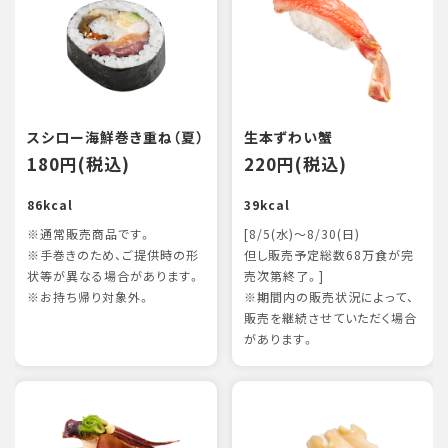
スシロー海鮮巻き重ね（夏）
生本ずわい蟹
180円(税込)
220円(税込)
86kcal
39kcal
※通常販売商品です。
[8/5(水)～8/30(日)
※手巻きのため、ご提供時の形
但し販売予定総数68万食が完
状等が異なる場合があります。
売次第終了。]
※お持ち帰り対象外。
※期間内の販売状況によって、
販売を継続させていただく場合
があります。