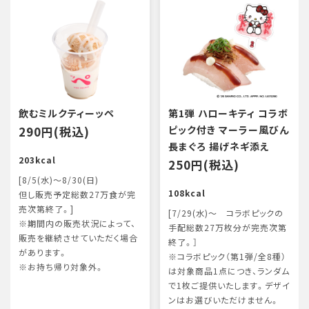
飲むミルクティーッペ
第1弾 ハローキティ コラボ
290円(税込)
ピック付き マーラー風びん
長まぐろ 揚げネギ添え
203kcal
250円(税込)
[8/5(水)～8/30(日)
108kcal
但し販売予定総数27万食が完
売次第終了。]
[7/29(水)～ コラボピックの
※期間内の販売状況によって、
手配総数27万枚分が完売次第
販売を継続させていただく場合
終了。］
があります。
※コラボピック（第1弾/全8種）
※お持ち帰り対象外。
は対象商品1点につき、ランダム
で1枚ご提供いたします。デザイ
ンはお選びいただけません。