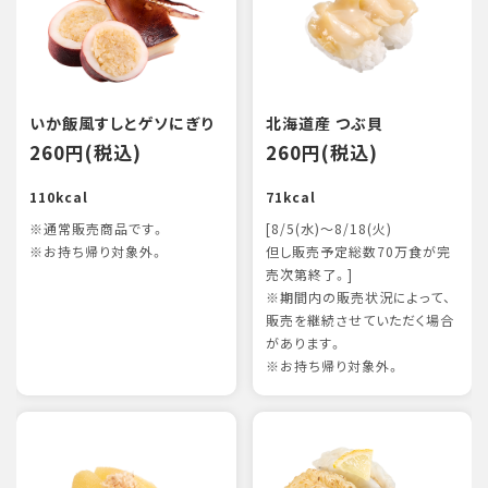
いか飯風すしとゲソにぎり
北海道産 つぶ貝
260円(税込)
260円(税込)
110kcal
71kcal
※通常販売商品です。
[8/5(水)～8/18(火)
※お持ち帰り対象外。
但し販売予定総数70万食が完
売次第終了。]
※期間内の販売状況によって、
販売を継続させていただく場合
があります。
※お持ち帰り対象外。