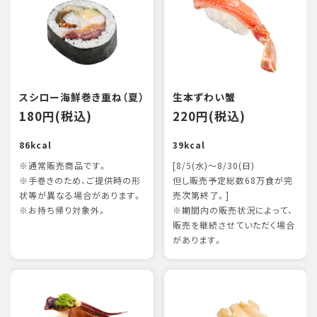
スシロー海鮮巻き重ね（夏）
生本ずわい蟹
180円(税込)
220円(税込)
86kcal
39kcal
※通常販売商品です。
[8/5(水)～8/30(日)
※手巻きのため、ご提供時の形
但し販売予定総数68万食が完
状等が異なる場合があります。
売次第終了。]
※お持ち帰り対象外。
※期間内の販売状況によって、
販売を継続させていただく場合
があります。