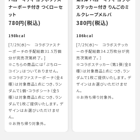
ナーポーチ付き つくローセ
ステッカー付き りんごのミ
ット
ルクレープメルバ
780円(税込)
380円(税込)
198kcal
186kcal
[7/29(水)～ コラボファスナ
[7/29(水)～ コラボステッカ
ーポーチの手配総数31.5万個
ーの手配総数34.2万枚分が完
分が完売次第終了。]
売次第終了。］
※こちらの商品には「ぷちロー
※コラボステッカー（第1弾/全8
コイン」はついておりません。
種）は対象商品1点につき、ラン
※コラボファスナーポーチ（全4
ダムで1枚ご提供いたします。デ
種）は対象商品1点につき、ラン
ザインはお選びいただけませ
ダムで1個・コラボシート（全5
ん。
種）は対象商品1点につき、ラン
※お持ち帰り対象外。
ダムで1枚ご提供いたします。デ
ザインはお選びいただけませ
ん。
※お持ち帰り対象外。