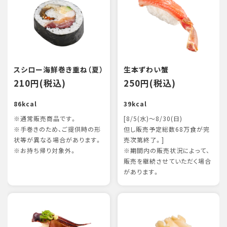
スシロー海鮮巻き重ね（夏）
生本ずわい蟹
210円(税込)
250円(税込)
86kcal
39kcal
※通常販売商品です。
[8/5(水)～8/30(日)
※手巻きのため、ご提供時の形
但し販売予定総数68万食が完
状等が異なる場合があります。
売次第終了。]
※お持ち帰り対象外。
※期間内の販売状況によって、
販売を継続させていただく場合
があります。