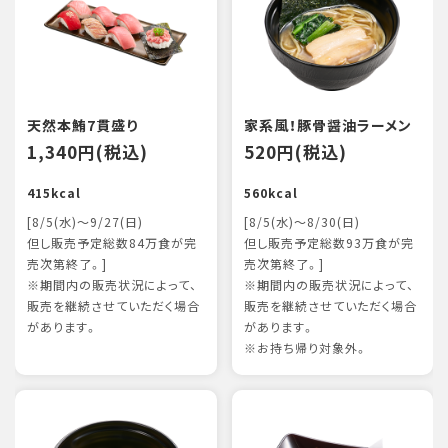
天然本鮪7貫盛り
家系風！豚骨醤油ラーメン
1,340円(税込)
520円(税込)
415kcal
560kcal
[8/5(水)～9/27(日)
[8/5(水)～8/30(日)
但し販売予定総数84万食が完
但し販売予定総数93万食が完
売次第終了。]
売次第終了。]
※期間内の販売状況によって、
※期間内の販売状況によって、
販売を継続させていただく場合
販売を継続させていただく場合
があります。
があります。
※お持ち帰り対象外。