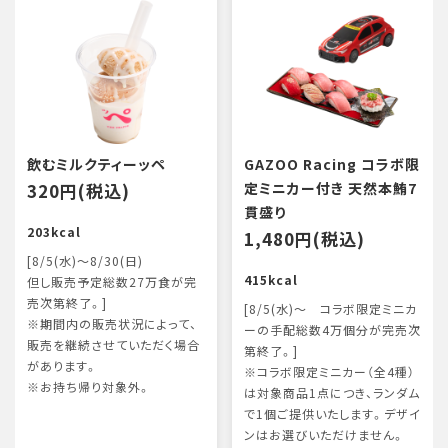
飲むミルクティーッペ
GAZOO Racing コラボ限
320円(税込)
定ミニカー付き 天然本鮪7
貫盛り
203kcal
1,480円(税込)
[8/5(水)～8/30(日)
415kcal
但し販売予定総数27万食が完
売次第終了。]
[8/5(水)～ コラボ限定ミニカ
※期間内の販売状況によって、
ーの手配総数4万個分が完売次
販売を継続させていただく場合
第終了。]
があります。
※コラボ限定ミニカー（全4種）
※お持ち帰り対象外。
は対象商品1点につき、ランダム
で1個ご提供いたします。デザイ
ンはお選びいただけません。