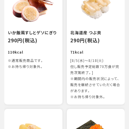
いか飯風すしとゲソにぎり
北海道産 つぶ貝
290円(税込)
290円(税込)
110kcal
71kcal
※通常販売商品です。
[8/5(水)～8/18(火)
※お持ち帰り対象外。
但し販売予定総数70万食が完
売次第終了。]
※期間内の販売状況によって、
販売を継続させていただく場合
があります。
※お持ち帰り対象外。