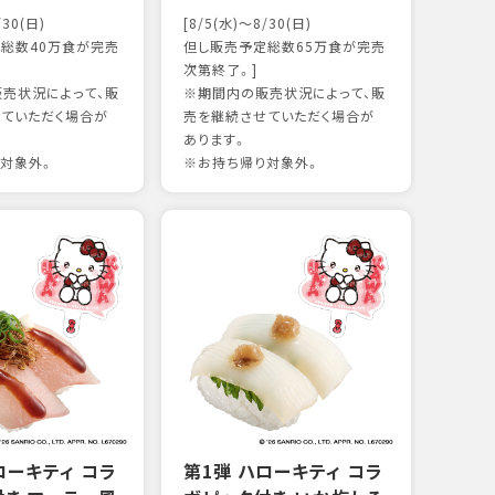
かつ
/30(日)
[8/5(水)～8/30(日)
16
総数40万食が完売
但し販売予定総数65万食が完売
次第終了。]
売状況によって、販
※期間内の販売状況によって、販
97kc
ていただく場合が
売を継続させていただく場合が
※お持
あります。
対象外。
※お持ち帰り対象外。
ローキティ コラ
第1弾 ハローキティ コラ
サー