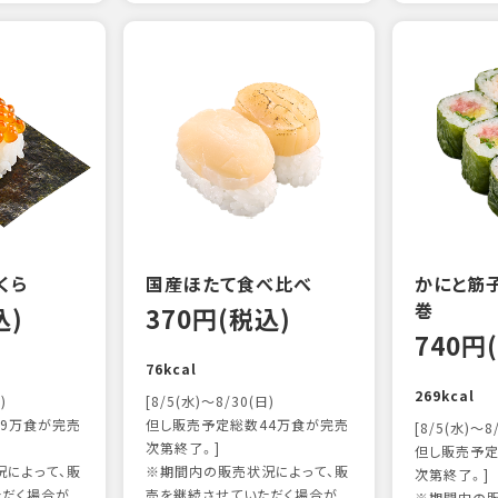
くら
国産ほたて食べ比べ
かにと筋子
巻
込)
370円(税込)
740円
76kcal
269kcal
)
[8/5(水)～8/30(日)
9万食が完売
但し販売予定総数44万食が完売
[8/5(水)～8
次第終了。]
但し販売予定
によって、販
※期間内の販売状況によって、販
次第終了。]
ただく場合が
売を継続させていただく場合が