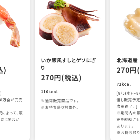
いか飯風すしとゲソにぎ
北海道産
り
込)
270円
270円(税込)
71kcal
110kcal
)
[8/5(水)～8
8万食が完売
但し販売予定
※通常販売商品です。
次第終了。]
※お持ち帰り対象外。
によって、販
※期間内の販
ただく場合が
売を継続させ
あります。
※お持ち帰り