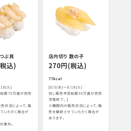
 つぶ貝
店内切り 数の子
オニ
(税込)
270円(税込)
15
77kcal
118k
/18(火)
[8/5(水)～8/18(火)
総数70万食が完売
但し販売予定総数30万食が完売
次第終了。]
売状況によって、販
※期間内の販売状況によって、販
ていただく場合が
売を継続させていただく場合が
あります。
対象外。