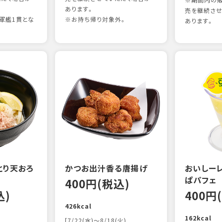
※期間内の販
あります。
売を継続させ
軍艦1貫とな
※お持ち帰り対象外。
あります。
とり天おろ
かつお出汁香る唐揚げ
おいしー
ぱパフェ
400円(税込)
込)
400円
426kcal
162kcal
[7/22(水)～8/18(火)