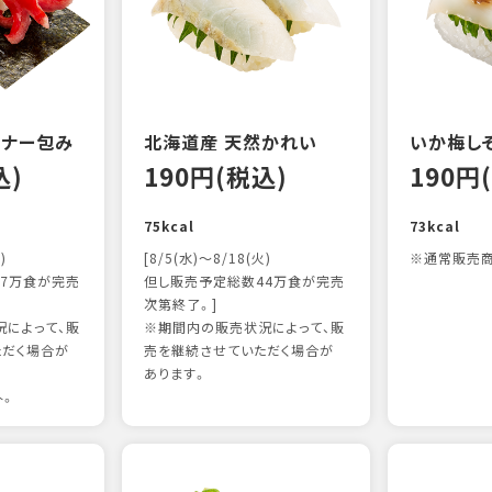
ンナー包み
北海道産 天然かれい
いか梅し
込)
190円(税込)
190円
75kcal
73kcal
)
[8/5(水)～8/18(火)
※通常販売商
7万食が完売
但し販売予定総数44万食が完売
次第終了。]
によって、販
※期間内の販売状況によって、販
ただく場合が
売を継続させていただく場合が
あります。
外。