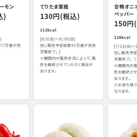
ーモン
てりたま軍艦
合鴨オニ
ペッパー
込)
130円(税込)
150円
112kcal
126kcal
)
[8/5(水)～8/30(日)
77万食が完
但し販売予定総数95万食が完売
[7/22(水)～
次第終了。]
但し販売予定
※期間内の販売状況によって、販
次第終了。 ］
売を継続させていただく場合が
※期間内の販
あります。
売を継続させ
あります。
※お持ち帰
なります。