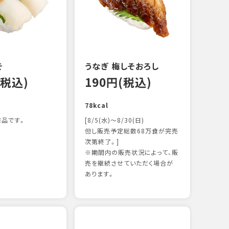
122k
そ
うなぎ 梅しそおろし
(税込)
190円(税込)
78kcal
品です。
[8/5(水)～8/30(日)
但し販売予定総数68万食が完売
次第終了。]
※期間内の販売状況によって、販
サー
売を継続させていただく場合が
13
あります。
106k