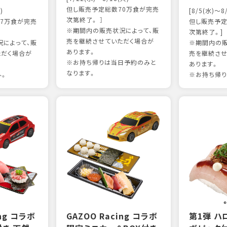
但し販売予定総数70万食が完売
)
[8/5(水)～8
次第終了。 ］
7万食が完売
但し販売予定
※期間内の販売状況によって、販
次第終了。]
売を継続させていただく場合が
によって、販
※期間内の販
あります。
ただく場合が
売を継続させ
※お持ち帰りは当日予約のみと
あります。
なります。
外。
※お持ち帰り
ing コラボ
GAZOO Racing コラボ
第1弾 ハ