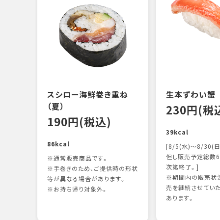
スシロー海鮮巻き重ね
生本ずわい蟹
（夏）
230円(税
190円(税込)
39kcal
86kcal
[8/5(水)～8/30(日
但し販売予定総数6
※通常販売商品です。
次第終了。]
※手巻きのため、ご提供時の形状
※期間内の販売状況
等が異なる場合があります。
売を継続させてい
※お持ち帰り対象外。
あります。