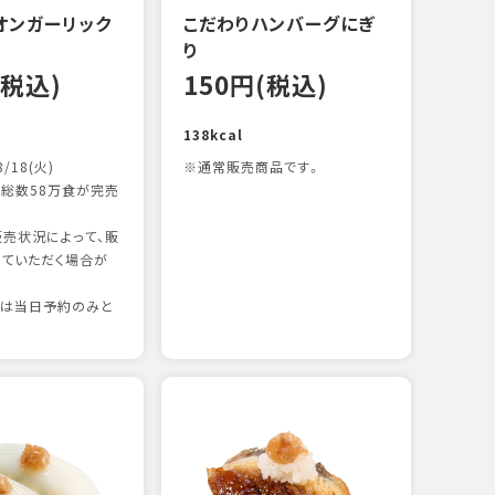
オンガーリック
こだわりハンバーグにぎ
一本
り
13
(税込)
150円(税込)
83kc
138kcal
8/18(火)
※通常販売商品です。
総数58万食が完売
売状況によって、販
ていただく場合が
りは当日予約のみと
たま
13