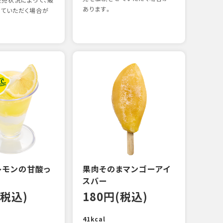
売状況によって、販
あります。
ていただく場合が
煮あ
15
88kc
レモンの甘酸っ
果肉そのまマンゴーアイ
スバー
(税込)
180円(税込)
41kcal