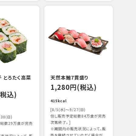
えび
炙り
15
103k
 とろたく高菜
天然本鮪7貫盛り
1,280円(税込)
(税込)
415kcal
[8/5(水)～9/27(日)
但し販売予定総数84万食が完売
/30(日)
次第終了。]
総数29万食が完売
※期間内の販売状況によって、販
売を継続させていただく場合が