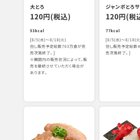
大とろ
ジャンボとろサ
120円(税込)
120円(税
53kcal
77kcal
[8/5(水)～8/18(火)
[8/5(水)～8/18(火
但し販売予定総数763万食が完
但し販売予定総数4
売次第終了。]
売次第終了。]
※期間内の販売状況によって、販
売を継続させていただく場合が
あります。