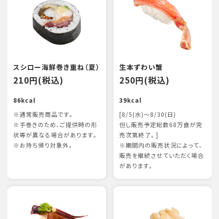
スシロー海鮮巻き重ね（夏）
生本ずわい蟹
210円(税込)
250円(税込)
86kcal
39kcal
※通常販売商品です。
[8/5(水)～8/30(日)
※手巻きのため、ご提供時の形
但し販売予定総数68万食が完
状等が異なる場合があります。
売次第終了。]
※お持ち帰り対象外。
※期間内の販売状況によって、
販売を継続させていただく場合
があります。