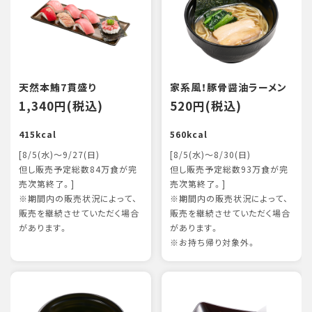
天然本鮪7貫盛り
家系風！豚骨醤油ラーメン
1,340円(税込)
520円(税込)
415kcal
560kcal
[8/5(水)～9/27(日)
[8/5(水)～8/30(日)
但し販売予定総数84万食が完
但し販売予定総数93万食が完
売次第終了。]
売次第終了。]
※期間内の販売状況によって、
※期間内の販売状況によって、
販売を継続させていただく場合
販売を継続させていただく場合
があります。
があります。
※お持ち帰り対象外。