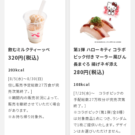
飲むミルクティーッペ
第1弾 ハローキティ コラボ
320円(税込)
ピック付き マーラー風びん
長まぐろ 揚げネギ添え
203kcal
280円(税込)
[8/5(水)～8/30(日)
108kcal
但し販売予定総数27万食が完
売次第終了。]
[7/29(水)～ コラボピックの
※期間内の販売状況によって、
手配総数27万枚分が完売次第
販売を継続させていただく場合
終了。］
があります。
※コラボピック（第1弾/全8種）
※お持ち帰り対象外。
は対象商品1点につき、ランダム
で1枚ご提供いたします。デザイ
ンはお選びいただけません。