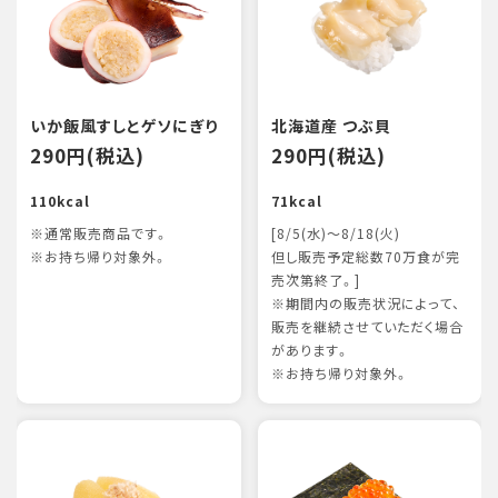
いか飯風すしとゲソにぎり
北海道産 つぶ貝
290円(税込)
290円(税込)
110kcal
71kcal
※通常販売商品です。
[8/5(水)～8/18(火)
※お持ち帰り対象外。
但し販売予定総数70万食が完
売次第終了。]
※期間内の販売状況によって、
販売を継続させていただく場合
があります。
※お持ち帰り対象外。