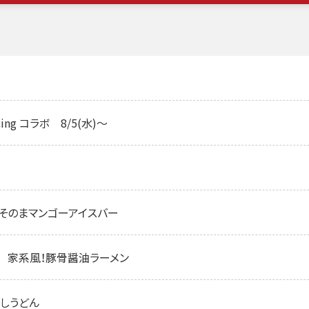
ing コラボ 8/5(水)～
 果肉そのまマンゴーアイスバー
修 家系風！豚骨醤油ラーメン
ろしうどん