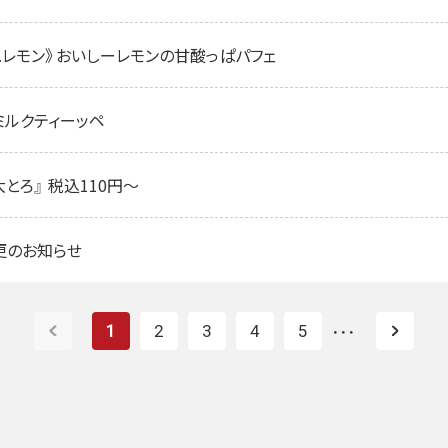
× C.C.レモン》おいしーレモンの甘酸っぱパフェ
飲むミルクティーッペ
とろ』 税込110円～
更のお知らせ
1
2
3
4
5
・・・