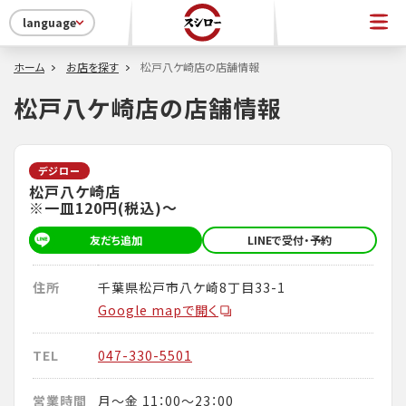
language
ホーム
お店を探す
松戸八ケ崎店の店舗情報
松戸八ケ崎店の店舗情報
デジロー
松戸八ケ崎店
※一皿120円(税込)～
友だち追加
LINEで受付・予約
住所
千葉県松戸市八ケ崎8丁目33-1
Google mapで開く
TEL
047-330-5501
営業時間
月～金 11：00～23：00