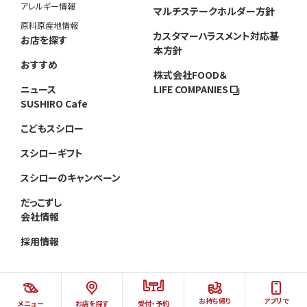
アレルギー情報
マルチステークホルダー方針
原料原産地情報
カスタマーハラスメント対応基
お店を探す
本方針
おすすめ
株式会社FOOD＆
ニュース
LIFE COMPANIES
SUSHIRO Cafe
こどもスシロー
スシローギフト
スシローのキャンペーン
だっこずし
会社情報
採用情報
お持ち帰り
アプリで
メニュー
お店を探す
受付・予約
©AKINDO SUSHIRO CO.,LTD.ALL RIGHTS RESERVED.