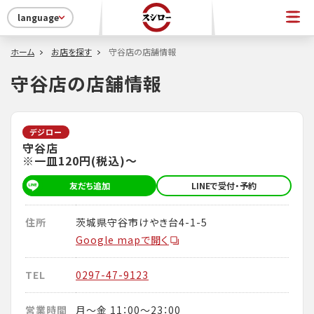
language
ホーム
お店を探す
守谷店の店舗情報
守谷店の店舗情報
デジロー
守谷店
※一皿120円(税込)～
友だち追加
LINEで受付・予約
住所
茨城県守谷市けやき台4-1-5
Google mapで開く
TEL
0297-47-9123
営業時間
月～金 11：00～23：00