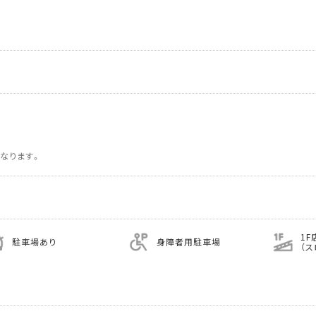
なります。
1F
駐車場あり
身障者用駐車場
（ス