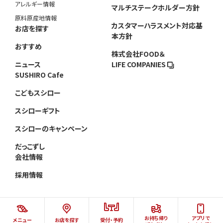
アレルギー情報
マルチステークホルダー方針
原料原産地情報
カスタマーハラスメント対応基
お店を探す
本方針
おすすめ
株式会社FOOD＆
ニュース
LIFE COMPANIES
SUSHIRO Cafe
こどもスシロー
スシローギフト
スシローのキャンペーン
だっこずし
会社情報
採用情報
お持ち帰り
アプリで
メニュー
お店を探す
受付・予約
©AKINDO SUSHIRO CO.,LTD.ALL RIGHTS RESERVED.