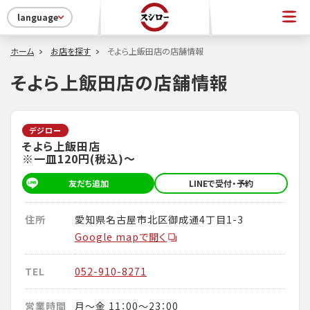
language
ホーム
お店を探す
そよら上飯田店の店舗情報
そよら上飯田店の店舗情報
デジロー
そよら上飯田店
※一皿120円(税込)～
友だち追加
LINEで受付・予約
住所
愛知県名古屋市北区御成通4丁目1-3
Google mapで開く
TEL
052-910-8271
営業時間
月～金 11：00～23：00