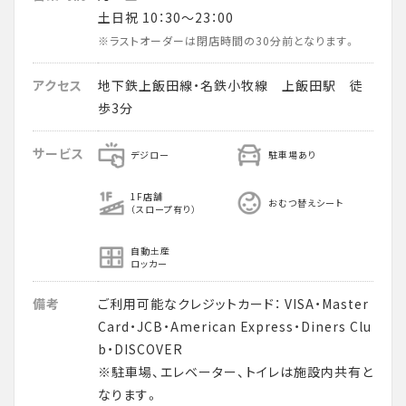
土日祝 10：30～23：00
※ラストオーダーは閉店時間の30分前となります。
アクセス
地下鉄上飯田線・名鉄小牧線 上飯田駅 徒
歩3分
サービス
デジロー
駐車場あり
1F店舗
おむつ替えシート
（スロープ有り）
自動土産
ロッカー
備考
ご利用可能なクレジットカード： VISA・Master
Card・JCB・American Express・Diners Clu
b・DISCOVER
※駐車場、エレベーター、トイレは施設内共有と
なります。