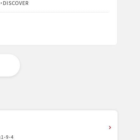
・DISCOVER
-9-4