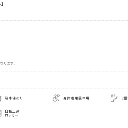
1
なります。
駐車場あり
身障者用駐車場
2
自動土産
ロッカー