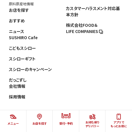
原料原産地情報
カスタマーハラスメント対応基
お店を探す
本方針
おすすめ
株式会社FOOD＆
ニュース
LIFE COMPANIES
SUSHIRO Cafe
こどもスシロー
スシローギフト
スシローのキャンペーン
だっこずし
会社情報
採用情報
お持ち帰り
アプリで
メニュー
お店を探す
受付・予約
©AKINDO SUSHIRO CO.,LTD.ALL RIGHTS RESERVED.
デリバリー
もっとお得に