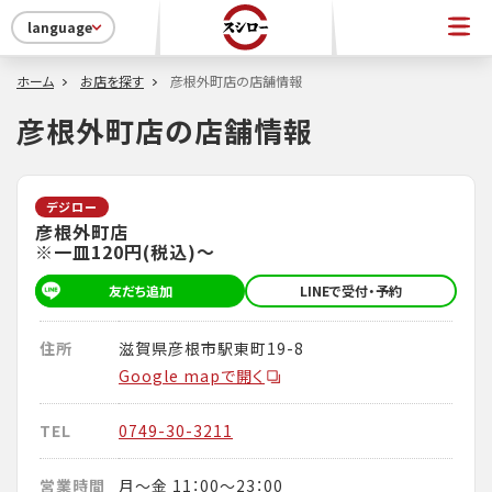
language
ホーム
お店を探す
彦根外町店の店舗情報
彦根外町店の店舗情報
デジロー
彦根外町店
※一皿120円(税込)～
友だち追加
LINEで受付・予約
住所
滋賀県彦根市駅東町19-8
Google mapで開く
TEL
0749-30-3211
営業時間
月～金 11：00～23：00