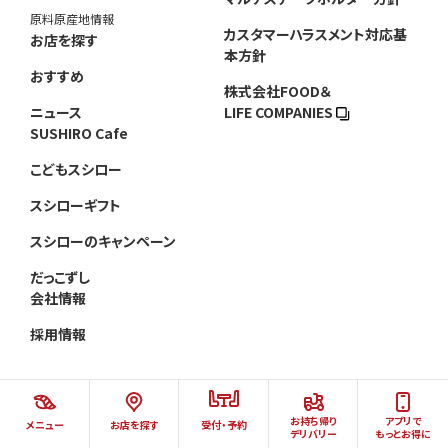
原料原産地情報
カスタマーハラスメント対応基
お店を探す
本方針
おすすめ
株式会社FOOD＆
ニュース
LIFE COMPANIES
SUSHIRO Cafe
こどもスシロー
スシローギフト
スシローのキャンペーン
だっこずし
会社情報
採用情報
お持ち帰り
アプリで
メニュー
お店を探す
受付・予約
©AKINDO SUSHIRO CO.,LTD.ALL RIGHTS RESERVED.
デリバリー
もっとお得に