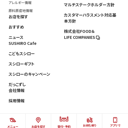
アレルギー情報
マルチステークホルダー方針
原料原産地情報
カスタマーハラスメント対応基
お店を探す
本方針
おすすめ
株式会社FOOD＆
ニュース
LIFE COMPANIES
SUSHIRO Cafe
こどもスシロー
スシローギフト
スシローのキャンペーン
だっこずし
会社情報
採用情報
お持ち帰り
アプリで
メニュー
お店を探す
受付・予約
©AKINDO SUSHIRO CO.,LTD.ALL RIGHTS RESERVED.