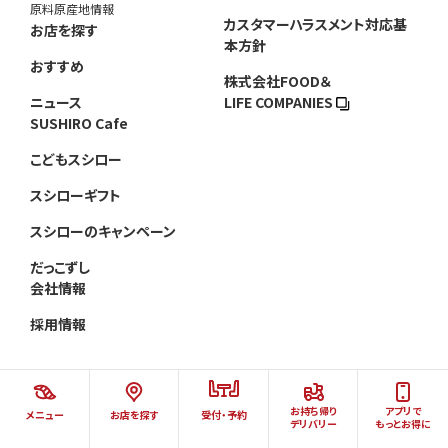
原料原産地情報
カスタマーハラスメント対応基
お店を探す
本方針
おすすめ
株式会社FOOD＆
ニュース
LIFE COMPANIES
SUSHIRO Cafe
こどもスシロー
スシローギフト
スシローのキャンペーン
だっこずし
会社情報
採用情報
お持ち帰り
アプリで
メニュー
お店を探す
受付・予約
©AKINDO SUSHIRO CO.,LTD.ALL RIGHTS RESERVED.
デリバリー
もっとお得に