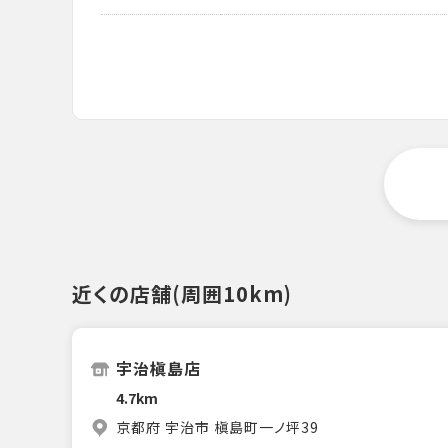
近くの店舗(周囲10km)
宇治槇島店
4.7km
京都府 宇治市 槇島町一ノ坪39