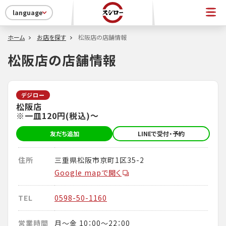
language
ホーム
お店を探す
松阪店の店舗情報
松阪店の店舗情報
デジロー
松阪店
※一皿120円(税込)～
友だち追加
LINEで受付・予約
住所
三重県松阪市京町1区35-2
Google mapで開く
TEL
0598-50-1160
営業時間
月～金 10：00～22：00