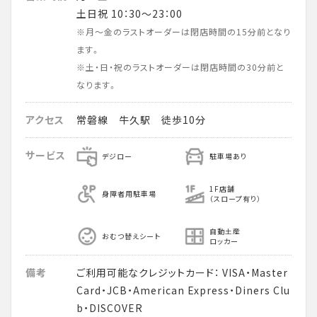
土日祝 10：30～23：00
※月～金のラストオーダーは閉店時間の15分前となり
ます。
※土・日・祝のラストオーダーは閉店時間の30分前と
なります。
アクセス
常磐線 牛久駅 徒歩10分
サービス
デジロー
駐車場あり
1F店舗
身障者用駐車場
（スロープ有り）
自動土産
おむつ替えシート
ロッカー
備考
ご利用可能なクレジットカード： VISA・Master
Card・JCB・American Express・Diners Clu
b・DISCOVER