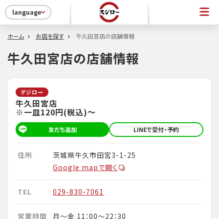
language
ホーム
お店を探す
牛久田宮店の店舗情報
牛久田宮店の店舗情報
デジロー
牛久田宮店
※一皿120円(税込)～
友だち追加
LINEで受付・予約
住所
茨城県牛久市田宮3-1-25
Google mapで開く
TEL
029-830-7061
営業時間
月～金 11：00～22：30