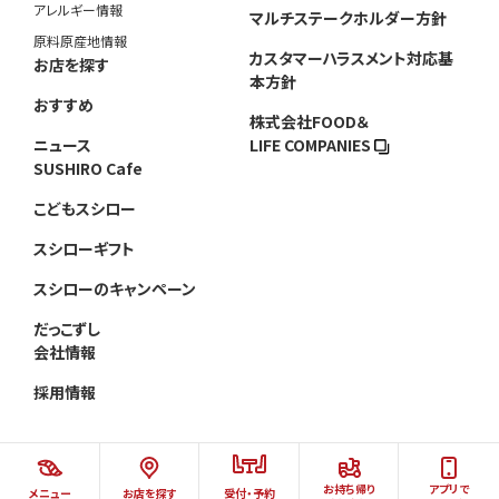
アレルギー情報
マルチステークホルダー方針
原料原産地情報
カスタマーハラスメント対応基
お店を探す
本方針
おすすめ
株式会社FOOD＆
ニュース
LIFE COMPANIES
SUSHIRO Cafe
こどもスシロー
スシローギフト
スシローのキャンペーン
だっこずし
会社情報
採用情報
お持ち帰り
アプリで
メニュー
お店を探す
受付・予約
©AKINDO SUSHIRO CO.,LTD.ALL RIGHTS RESERVED.