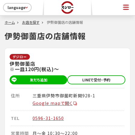
language
ホーム
お店を探す
伊勢御薗店の店舗情報
伊勢御薗店の店舗情報
デジロー
伊勢御薗店
※一皿120円(税込)～
友だち追加
LINEで受付・予約
住所
三重県伊勢市御薗町新開928-1
Google mapで開く
TEL
0596-31-1650
営業時間
月～金 10：30～22：00