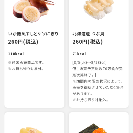
いか飯風すしとゲソにぎり
北海道産 つぶ貝
260円(税込)
260円(税込)
110kcal
71kcal
※通常販売商品です。
[8/5(水)～8/18(火)
※お持ち帰り対象外。
但し販売予定総数70万食が完
売次第終了。]
※期間内の販売状況によって、
販売を継続させていただく場合
があります。
※お持ち帰り対象外。