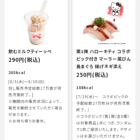
飲むミルクティーッペ
第1弾 ハローキティ コラボ
290円(税込)
ピック付き マーラー風びん
長まぐろ 揚げネギ添え
203kcal
250円(税込)
[8/5(水)～8/30(日)
108kcal
但し販売予定総数27万食が完
売次第終了。]
[7/29(水)～ コラボピックの
※期間内の販売状況によって、
手配総数27万枚分が完売次第
販売を継続させていただく場合
終了。］
があります。
※コラボピック（第1弾/全8種）
※お持ち帰り対象外。
は対象商品1点につき、ランダム
で1枚ご提供いたします。デザイ
ンはお選びいただけません。