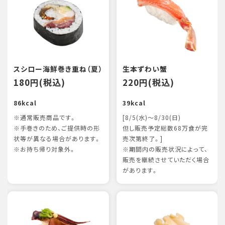
スシロー海鮮巻き重ね（夏）
生本ずわい蟹
180円(税込)
220円(税込)
86kcal
39kcal
※通常販売商品です。
[8/5(水)～8/30(日)
※手巻きのため、ご提供時の形
但し販売予定総数68万食が完
状等が異なる場合があります。
売次第終了。]
※お持ち帰り対象外。
※期間内の販売状況によって、
販売を継続させていただく場合
があります。