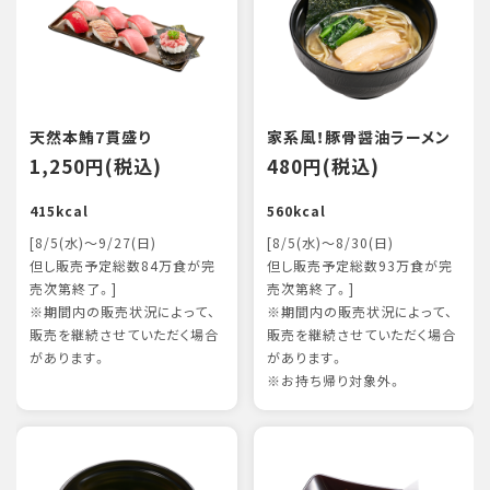
天然本鮪7貫盛り
家系風！豚骨醤油ラーメン
1,250円(税込)
480円(税込)
415kcal
560kcal
[8/5(水)～9/27(日)
[8/5(水)～8/30(日)
但し販売予定総数84万食が完
但し販売予定総数93万食が完
売次第終了。]
売次第終了。]
※期間内の販売状況によって、
※期間内の販売状況によって、
販売を継続させていただく場合
販売を継続させていただく場合
があります。
があります。
※お持ち帰り対象外。