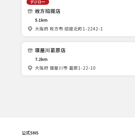
デジロー
枚方招提店
5.1km
大阪府 枚方市 招提北町1-2242-1
寝屋川葛原店
7.2km
大阪府 寝屋川市 葛原1-22-10
公式SNS