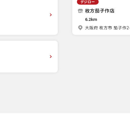
デジロー
枚方茄子作店
6.2km
大阪府 枚方市 茄子作2-