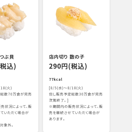
 つぶ貝
店内切り 数の子
オニ
(税込)
290円(税込)
17
77kcal
118k
/18(火)
[8/5(水)～8/18(火)
総数70万食が完売
但し販売予定総数30万食が完売
次第終了。]
売状況によって、販
※期間内の販売状況によって、販
ていただく場合が
売を継続させていただく場合が
あります。
対象外。