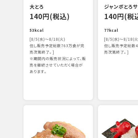
大とろ
ジャンボとろサ
140円(税込)
140円(税
53kcal
77kcal
[8/5(水)～8/18(火)
[8/5(水)～8/18(火
但し販売予定総数763万食が完
但し販売予定総数4
売次第終了。]
売次第終了。]
※期間内の販売状況によって、販
売を継続させていただく場合が
あります。