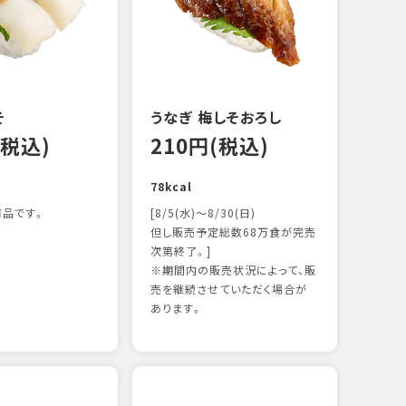
122k
そ
うなぎ 梅しそおろし
(税込)
210円(税込)
78kcal
品です。
[8/5(水)～8/30(日)
但し販売予定総数68万食が完売
次第終了。]
※期間内の販売状況によって、販
サー
売を継続させていただく場合が
15
あります。
106k