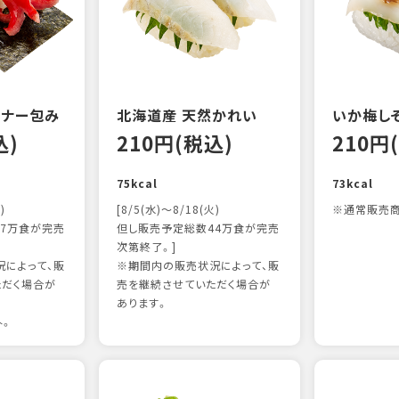
ンナー包み
北海道産 天然かれい
いか梅し
込)
210円(税込)
210円
75kcal
73kcal
)
[8/5(水)～8/18(火)
※通常販売商
7万食が完売
但し販売予定総数44万食が完売
次第終了。]
によって、販
※期間内の販売状況によって、販
ただく場合が
売を継続させていただく場合が
あります。
外。