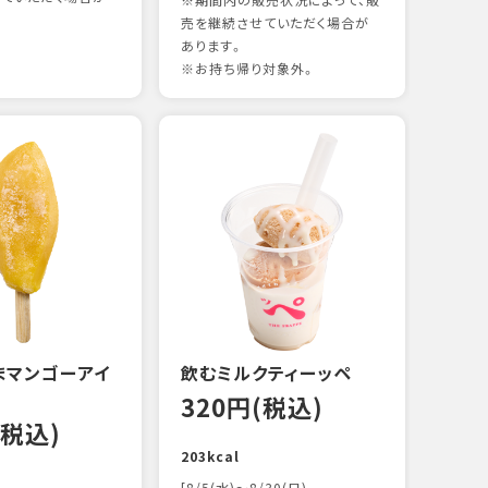
※期間内の販売状況によって、販
売を継続させていただく場合が
あります。
※お持ち帰り対象外。
煮あ
17
88kc
まマンゴーアイ
飲むミルクティーッペ
320円(税込)
(税込)
203kcal