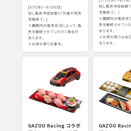
[7/22(水)～8/18(
但し販売予定総数7
[8/5(水)～8/30(日)
次第終了。 ］
但し販売予定総数27万食が完売
※期間内の販売状況
次第終了。]
売を継続させてい
※期間内の販売状況によって、販
あります。
売を継続させていただく場合が
※お持ち帰りは当
あります。
なります。
※お持ち帰り対象外。
GAZOO Racing コラボ
GAZOO Rac