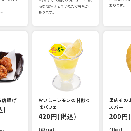
※期間内の販売状況によって、販
あります。
売を継続させていただく場合が
外。
あります。
る唐揚げ
おいしーレモンの甘酸っ
果肉その
ぱパフェ
スバー
込)
420円(税込)
200円
162kcal
41kcal