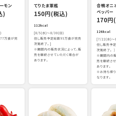
ーモン
てりたま軍艦
合鴨オニ
ペッパー
込)
150円(税込)
170円
112kcal
126kcal
)
[8/5(水)～8/30(日)
77万食が完
但し販売予定総数95万食が完売
[7/22(水)～
次第終了。]
但し販売予定
※期間内の販売状況によって、販
次第終了。 ］
売を継続させていただく場合が
※期間内の販
あります。
売を継続させ
あります。
※お持ち帰
なります。