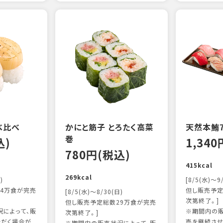
べ比べ
かにと筋子 とろたく高菜
天然本鮪
巻
込)
1,34
780円(税込)
415kcal
269kcal
)
[8/5(水)～9
4万食が完売
但し販売予定
[8/5(水)～8/30(日)
次第終了。]
但し販売予定総数29万食が完売
によって、販
※期間内の販
次第終了。]
ただく場合が
売を継続させ