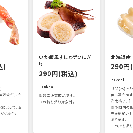
いか飯風すしとゲソにぎ
北海道産
り
込)
290円
290円(税込)
71kcal
110kcal
)
[8/5(水)～8
8万食が完売
但し販売予定
※通常販売商品です。
次第終了。]
※お持ち帰り対象外。
によって、販
※期間内の販
ただく場合が
売を継続させ
あります。
※お持ち帰り