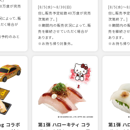
火)
0万食が完売
[8/5(水)～8/30(日)
[8/5(水)～8
但し販売予定総数40万食が完売
但し販売予定
によって、販
次第終了。]
次第終了。]
ただく場合が
※期間内の販売状況によって、販
※期間内の販
売を継続させていただく場合が
売を継続させ
日予約のみと
あります。
あります。
※お持ち帰り対象外。
※お持ち帰り
ing コラボ
第1弾 ハローキティ コラ
第1弾 ハ