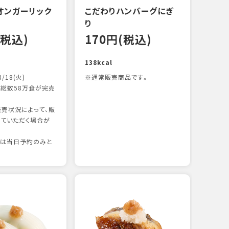
オンガーリック
こだわりハンバーグにぎ
一本
り
15
(税込)
170円(税込)
83kc
138kcal
8/18(火)
※通常販売商品です。
総数58万食が完売
売状況によって、販
ていただく場合が
りは当日予約のみと
たま
15