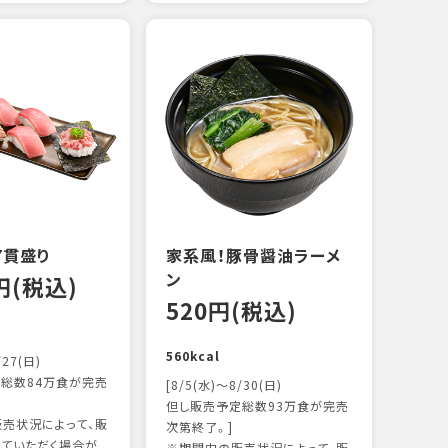
えび
炙り
17
103k
7貫盛り
家系風！豚骨醤油ラーメ
ン
0円(税込)
520円(税込)
560kcal
/27(日)
総数84万食が完売
[8/5(水)～8/30(日)
但し販売予定総数93万食が完売
売状況によって、販
次第終了。]
ていただく場合が