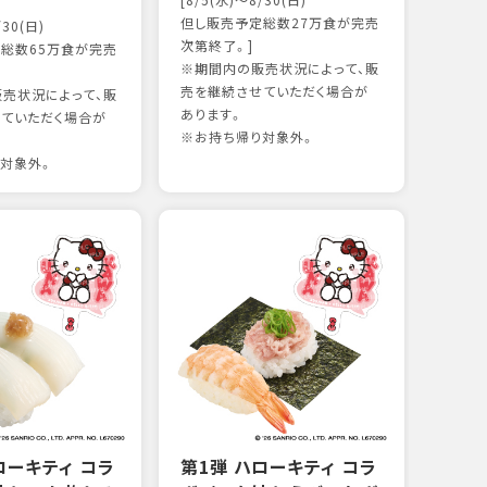
[8/5(水)～8/30(日)
かつ
但し販売予定総数27万食が完売
/30(日)
18
次第終了。]
総数65万食が完売
※期間内の販売状況によって、販
売を継続させていただく場合が
売状況によって、販
97kc
あります。
ていただく場合が
※お持
※お持ち帰り対象外。
対象外。
ローキティ コラ
第1弾 ハローキティ コラ
グリ