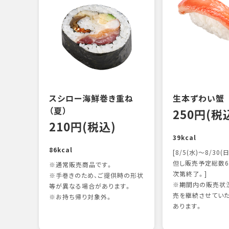
スシロー海鮮巻き重ね
生本ずわい蟹
（夏）
250円(税
210円(税込)
39kcal
86kcal
[8/5(水)～8/30(日
但し販売予定総数6
※通常販売商品です。
次第終了。]
※手巻きのため、ご提供時の形状
※期間内の販売状況
等が異なる場合があります。
売を継続させてい
※お持ち帰り対象外。
あります。