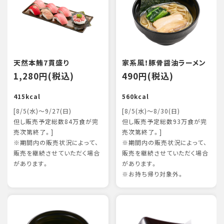
天然本鮪7貫盛り
家系風！豚骨醤油ラーメン
1,280円(税込)
490円(税込)
415kcal
560kcal
[8/5(水)～9/27(日)
[8/5(水)～8/30(日)
但し販売予定総数84万食が完
但し販売予定総数93万食が完
売次第終了。]
売次第終了。]
※期間内の販売状況によって、
※期間内の販売状況によって、
販売を継続させていただく場合
販売を継続させていただく場合
があります。
があります。
※お持ち帰り対象外。