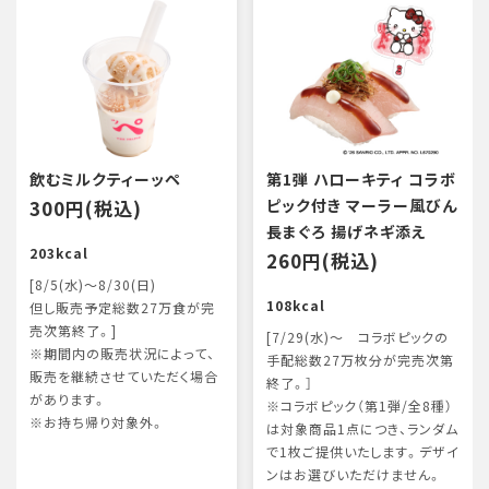
飲むミルクティーッペ
第1弾 ハローキティ コラボ
300円(税込)
ピック付き マーラー風びん
長まぐろ 揚げネギ添え
203kcal
260円(税込)
[8/5(水)～8/30(日)
108kcal
但し販売予定総数27万食が完
売次第終了。]
[7/29(水)～ コラボピックの
※期間内の販売状況によって、
手配総数27万枚分が完売次第
販売を継続させていただく場合
終了。］
があります。
※コラボピック（第1弾/全8種）
※お持ち帰り対象外。
は対象商品1点につき、ランダム
で1枚ご提供いたします。デザイ
ンはお選びいただけません。