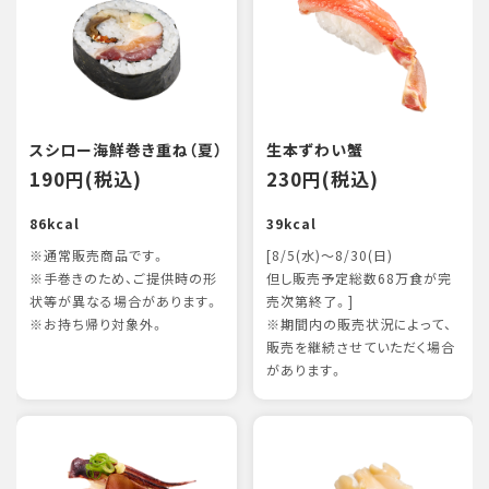
スシロー海鮮巻き重ね（夏）
生本ずわい蟹
190円(税込)
230円(税込)
86kcal
39kcal
※通常販売商品です。
[8/5(水)～8/30(日)
※手巻きのため、ご提供時の形
但し販売予定総数68万食が完
状等が異なる場合があります。
売次第終了。]
※お持ち帰り対象外。
※期間内の販売状況によって、
販売を継続させていただく場合
があります。