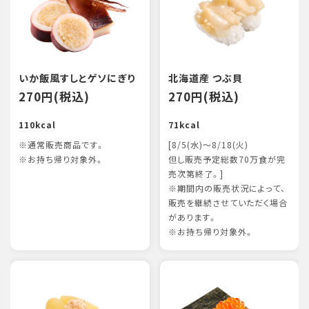
いか飯風すしとゲソにぎり
北海道産 つぶ貝
270円(税込)
270円(税込)
110kcal
71kcal
※通常販売商品です。
[8/5(水)～8/18(火)
※お持ち帰り対象外。
但し販売予定総数70万食が完
売次第終了。]
※期間内の販売状況によって、
販売を継続させていただく場合
があります。
※お持ち帰り対象外。