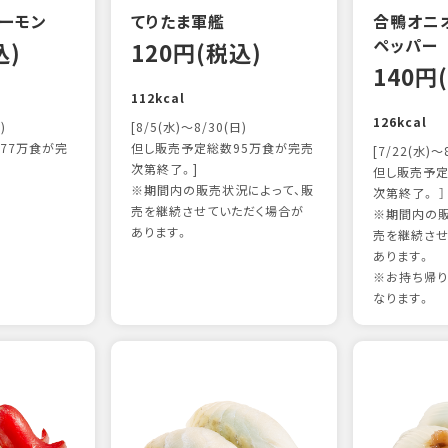
ーモン
てりたま軍艦
合鴨オニ
ペッパー
込)
120円(税込)
140円
112kcal
126kcal
)
[8/5(水)～8/30(日)
77万食が完
但し販売予定総数95万食が完売
[7/22(水)～
次第終了。]
但し販売予定
※期間内の販売状況によって、販
次第終了。 ］
売を継続させていただく場合が
※期間内の販
あります。
売を継続させ
あります。
※お持ち帰
なります。