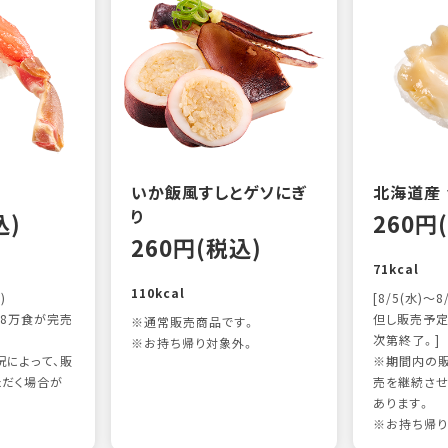
いか飯風すしとゲソにぎ
北海道産
り
込)
260円
260円(税込)
71kcal
110kcal
)
[8/5(水)～8
8万食が完売
但し販売予定
※通常販売商品です。
次第終了。]
※お持ち帰り対象外。
によって、販
※期間内の販
ただく場合が
売を継続させ
あります。
※お持ち帰り