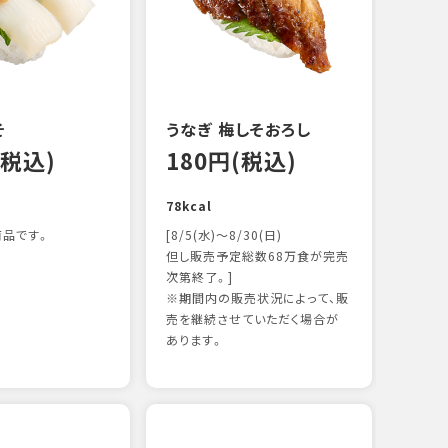
122k
そ
うなぎ 梅しそおろし
(税込)
180円(税込)
78kcal
品です。
[8/5(水)～8/30(日)
但し販売予定総数68万食が完売
次第終了。]
※期間内の販売状況によって、販
サー
売を継続させていただく場合が
12
あります。
106k