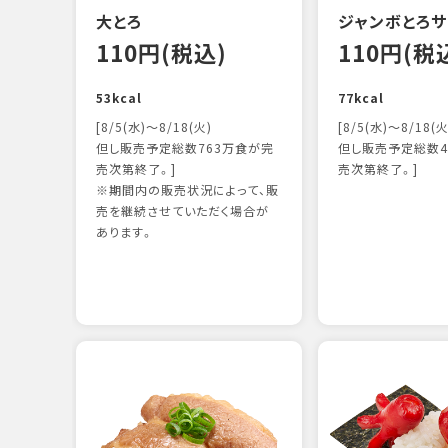
大とろ
ジャンボとろサ
110円(税込)
110円(税
53kcal
77kcal
[8/5(水)～8/18(火)
[8/5(水)～8/18(火
但し販売予定総数763万食が完
但し販売予定総数4
売次第終了。]
売次第終了。]
※期間内の販売状況によって、販
売を継続させていただく場合が
あります。