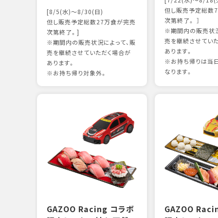
[7/22(水)～8/18(
但し販売予定総数7
[8/5(水)～8/30(日)
次第終了。 ］
但し販売予定総数27万食が完売
※期間内の販売状況
次第終了。]
売を継続させてい
※期間内の販売状況によって、販
あります。
売を継続させていただく場合が
※お持ち帰りは当
あります。
なります。
※お持ち帰り対象外。
GAZOO Racing コラボ
GAZOO Rac