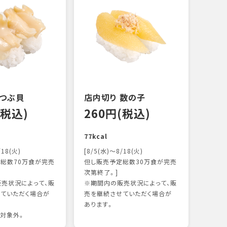
 つぶ貝
店内切り 数の子
オニ
(税込)
260円(税込)
14
77kcal
118k
/18(火)
[8/5(水)～8/18(火)
総数70万食が完売
但し販売予定総数30万食が完売
次第終了。]
売状況によって、販
※期間内の販売状況によって、販
ていただく場合が
売を継続させていただく場合が
あります。
対象外。