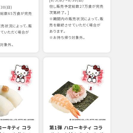
[8/5(水)～8/30(日)
かつ
但し販売予定総数27万食が完売
/30(日)
15
次第終了。]
総数65万食が完売
※期間内の販売状況によって、販
売を継続させていただく場合が
売状況によって、販
97kc
あります。
ていただく場合が
※お持
※お持ち帰り対象外。
対象外。
ローキティ コラ
第1弾 ハローキティ コラ
グリ