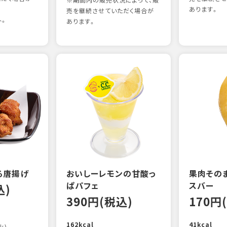
※期間内の販売状況によって、販
あります。
売を継続させていただく場合が
外。
あります。
る唐揚げ
おいしーレモンの甘酸っ
果肉その
ぱパフェ
スバー
込)
390円(税込)
170円
162kcal
41kcal