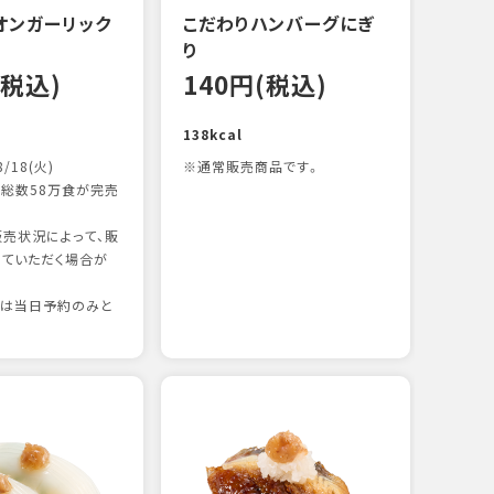
オンガーリック
こだわりハンバーグにぎ
一本
り
12
(税込)
140円(税込)
83kc
138kcal
8/18(火)
※通常販売商品です。
総数58万食が完売
売状況によって、販
ていただく場合が
りは当日予約のみと
たま
12