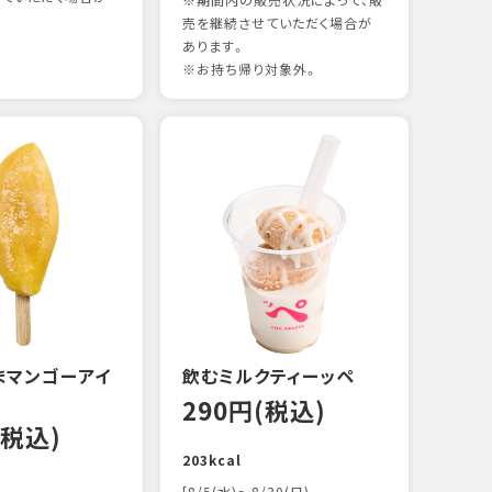
※期間内の販売状況によって、販
売を継続させていただく場合が
あります。
※お持ち帰り対象外。
煮あ
14
88kc
まマンゴーアイ
飲むミルクティーッペ
290円(税込)
(税込)
203kcal