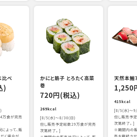
べ比べ
かにと筋子 とろたく高菜
天然本鮪
巻
込)
1,25
720円(税込)
415kcal
269kcal
)
[8/5(水)～9
4万食が完売
但し販売予定
[8/5(水)～8/30(日)
次第終了。]
但し販売予定総数29万食が完売
によって、販
※期間内の販
次第終了。]
ただく場合が
売を継続させ