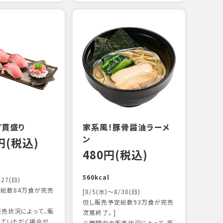
えび
炙り
14
103k
7貫盛り
家系風！豚骨醤油ラーメ
ン
0円(税込)
480円(税込)
560kcal
/27(日)
総数84万食が完売
[8/5(水)～8/30(日)
但し販売予定総数93万食が完売
売状況によって、販
次第終了。]
ていただく場合が