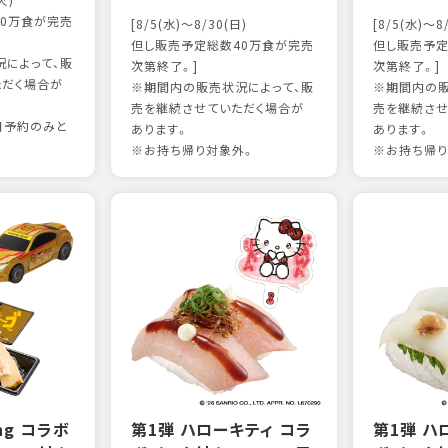
火)
0万食が完売
[8/5(水)～8/30(日)
[8/5(水)～8
但し販売予定総数40万食が完売
但し販売予定
によって、販
次第終了。]
次第終了。]
ただく場合が
※期間内の販売状況によって、販
※期間内の販
売を継続させていただく場合が
売を継続させ
日予約のみと
あります。
あります。
※お持ち帰り対象外。
※お持ち帰り
ing コラボ
第1弾 ハローキティ コラ
第1弾 ハ