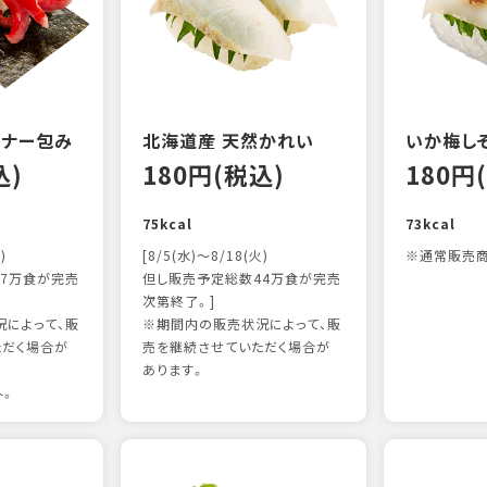
ンナー包み
北海道産 天然かれい
いか梅し
込)
180円(税込)
180円
75kcal
73kcal
)
[8/5(水)～8/18(火)
※通常販売商
7万食が完売
但し販売予定総数44万食が完売
次第終了。]
によって、販
※期間内の販売状況によって、販
ただく場合が
売を継続させていただく場合が
あります。
外。