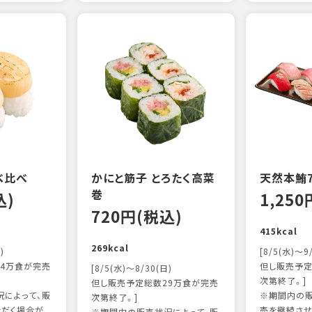
べ比べ
かにと筋子 とろたく高菜
天然本鮪
巻
込)
1,25
720円(税込)
415kcal
269kcal
)
[8/5(水)～9
4万食が完売
但し販売予定
[8/5(水)～8/30(日)
次第終了。]
但し販売予定総数29万食が完売
によって、販
※期間内の販
次第終了。]
ただく場合が
売を継続させ