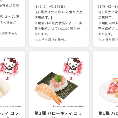
火)
0万食が完売
[8/5(水)～8/30(日)
[8/5(水)～8
但し販売予定総数40万食が完売
但し販売予定
によって、販
次第終了。]
次第終了。]
ただく場合が
※期間内の販売状況によって、販
※期間内の販
売を継続させていただく場合が
売を継続させ
日予約のみと
あります。
あります。
※お持ち帰り対象外。
※お持ち帰り
キティ コラ
第1弾 ハローキティ コラ
第1弾 ハ