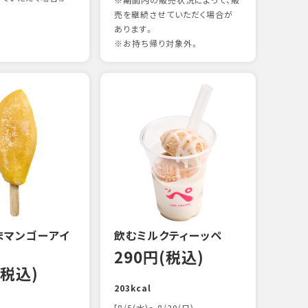
※期間内の販売状況によって、販
売を継続させていただく場合が
あります。
※お持ち帰り対象外。
煮あ
14
88kc
まマンゴーアイ
飲むミルクティーッペ
290円(税込)
(税込)
203kcal