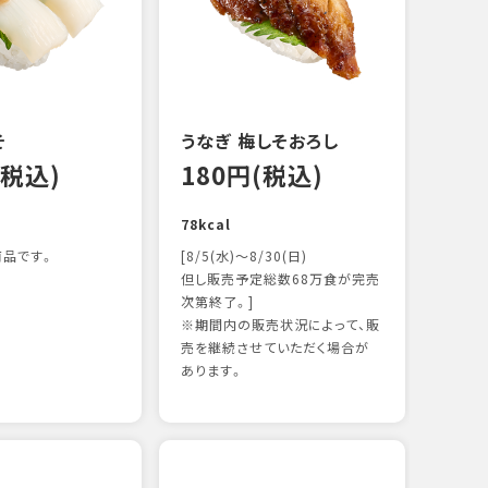
122k
そ
うなぎ 梅しそおろし
(税込)
180円(税込)
78kcal
品です。
[8/5(水)～8/30(日)
但し販売予定総数68万食が完売
次第終了。]
※期間内の販売状況によって、販
サー
売を継続させていただく場合が
12
あります。
106k