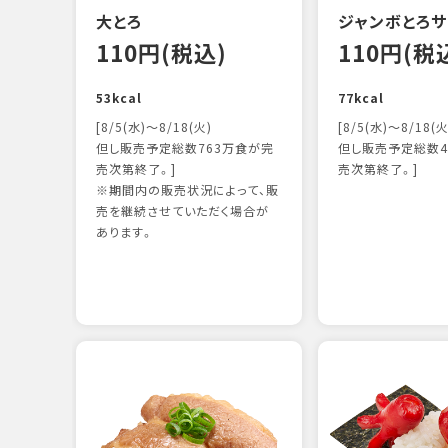
大とろ
ジャンボとろサ
110円(税込)
110円(税
53kcal
77kcal
[8/5(水)～8/18(火)
[8/5(水)～8/18(火
但し販売予定総数763万食が完
但し販売予定総数4
売次第終了。]
売次第終了。]
※期間内の販売状況によって、販
売を継続させていただく場合が
あります。