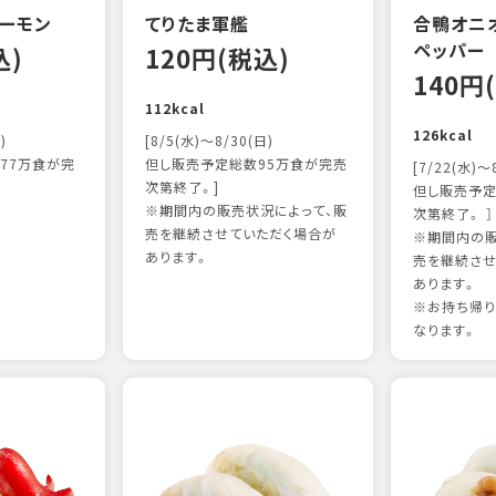
ーモン
てりたま軍艦
合鴨オニ
ペッパー
込)
120円(税込)
140円
112kcal
126kcal
)
[8/5(水)～8/30(日)
77万食が完
但し販売予定総数95万食が完売
[7/22(水)～
次第終了。]
但し販売予定
※期間内の販売状況によって、販
次第終了。 ］
売を継続させていただく場合が
※期間内の販
あります。
売を継続させ
あります。
※お持ち帰
なります。