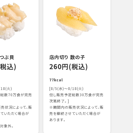
 つぶ貝
店内切り 数の子
オニ
(税込)
260円(税込)
14
77kcal
118k
/18(火)
[8/5(水)～8/18(火)
総数70万食が完売
但し販売予定総数30万食が完売
次第終了。]
売状況によって、販
※期間内の販売状況によって、販
ていただく場合が
売を継続させていただく場合が
あります。
対象外。