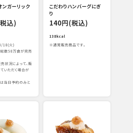
オンガーリック
こだわりハンバーグにぎ
一本
り
12
(税込)
140円(税込)
83kc
138kcal
8/18(火)
※通常販売商品です。
総数58万食が完売
売状況によって、販
ていただく場合が
りは当日予約のみと
たま
12