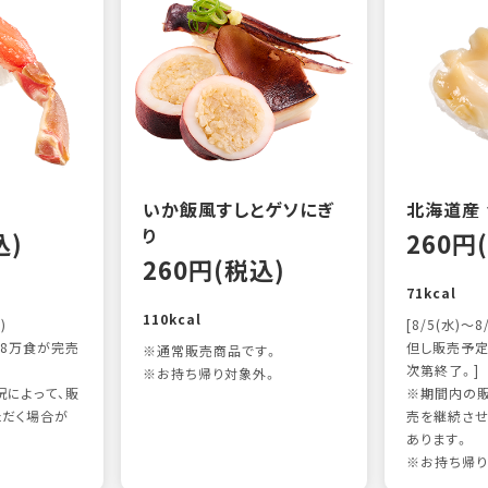
いか飯風すしとゲソにぎ
北海道産
り
込)
260円
260円(税込)
71kcal
110kcal
)
[8/5(水)～8
8万食が完売
但し販売予定
※通常販売商品です。
次第終了。]
※お持ち帰り対象外。
によって、販
※期間内の販
ただく場合が
売を継続させ
あります。
※お持ち帰り