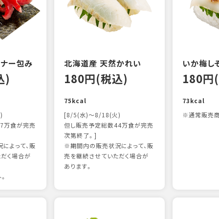
ンナー包み
北海道産 天然かれい
いか梅し
込)
180円(税込)
180円
75kcal
73kcal
)
[8/5(水)～8/18(火)
※通常販売商
7万食が完売
但し販売予定総数44万食が完売
次第終了。]
によって、販
※期間内の販売状況によって、販
ただく場合が
売を継続させていただく場合が
あります。
外。