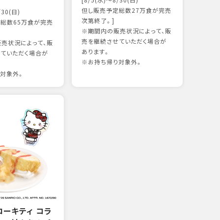
[8/5(水)～8/30(日)
かつ
但し販売予定総数27万食が完売
/30(日)
15
次第終了。]
総数65万食が完売
※期間内の販売状況によって、販
売を継続させていただく場合が
売状況によって、販
97kc
あります。
ていただく場合が
※お持
※お持ち帰り対象外。
対象外。
ローキティ コラ
グリ