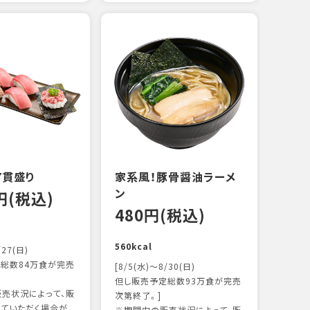
えび
炙り
14
103k
7貫盛り
家系風！豚骨醤油ラーメ
ン
0円(税込)
480円(税込)
560kcal
/27(日)
総数84万食が完売
[8/5(水)～8/30(日)
但し販売予定総数93万食が完売
売状況によって、販
次第終了。]
ていただく場合が