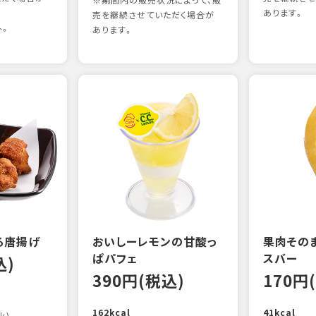
※期間内の販売状況によって、販
あります。
売を継続させていただく場合が
外。
あります。
る唐揚げ
おいしーレモンの甘酸っ
果肉その
ぱパフェ
スバー
込)
390円(税込)
170円
162kcal
41kcal