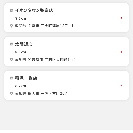
イオンタウン弥富店
7.8km
愛知県 弥富市 五明町蒲原1371-4
太閤通店
8.0km
愛知県 名古屋市 中村区太閤通6-51
稲沢一色店
8.2km
愛知県 稲沢市 一色下方町207