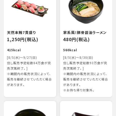
天然本鮪7貫盛り
家系風！豚骨醤油ラーメン
1,250円(税込)
480円(税込)
415kcal
560kcal
[8/5(水)～9/27(日)
[8/5(水)～8/30(日)
但し販売予定総数84万食が完
但し販売予定総数93万食が完
売次第終了。]
売次第終了。]
※期間内の販売状況によって、
※期間内の販売状況によって、
販売を継続させていただく場合
販売を継続させていただく場合
があります。
があります。
※お持ち帰り対象外。