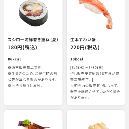
スシロー海鮮巻き重ね（夏）
生本ずわい蟹
180円(税込)
220円(税込)
86kcal
39kcal
※通常販売商品です。
[8/5(水)～8/30(日)
※手巻きのため、ご提供時の形
但し販売予定総数68万食が完
状等が異なる場合があります。
売次第終了。]
※お持ち帰り対象外。
※期間内の販売状況によって、
販売を継続させていただく場合
があります。