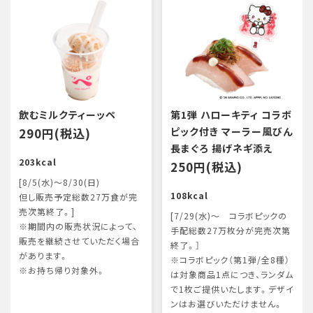
飲むミルクティーッペ
第1弾 ハローキティ コラボ
290円(税込)
ピック付き マーラー風びん
長まぐろ 揚げネギ添え
203kcal
250円(税込)
[8/5(水)～8/30(日)
108kcal
但し販売予定総数27万食が完
売次第終了。]
[7/29(水)～ コラボピックの
※期間内の販売状況によって、
手配総数27万枚分が完売次第
販売を継続させていただく場合
終了。］
があります。
※コラボピック（第1弾/全8種）
※お持ち帰り対象外。
は対象商品1点につき、ランダム
で1枚ご提供いたします。デザイ
ンはお選びいただけません。