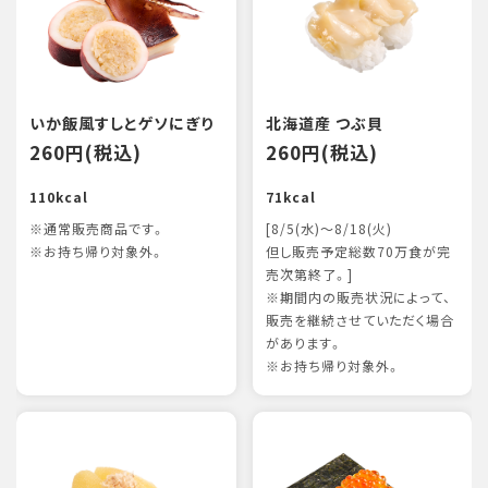
いか飯風すしとゲソにぎり
北海道産 つぶ貝
260円(税込)
260円(税込)
110kcal
71kcal
※通常販売商品です。
[8/5(水)～8/18(火)
※お持ち帰り対象外。
但し販売予定総数70万食が完
売次第終了。]
※期間内の販売状況によって、
販売を継続させていただく場合
があります。
※お持ち帰り対象外。