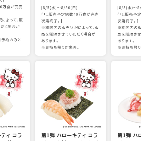
火)
0万食が完売
[8/5(水)～8/30(日)
[8/5(水)～8
但し販売予定総数40万食が完売
但し販売予定
によって、販
次第終了。]
次第終了。]
ただく場合が
※期間内の販売状況によって、販
※期間内の販
売を継続させていただく場合が
売を継続させ
日予約のみと
あります。
あります。
※お持ち帰り対象外。
※お持ち帰り
キティ コラ
第1弾 ハローキティ コラ
第1弾 ハ