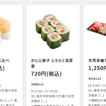
べ比べ
かにと筋子 とろたく高菜
天然本鮪
巻
込)
1,25
720円(税込)
415kcal
269kcal
)
[8/5(水)～9
4万食が完売
但し販売予定
[8/5(水)～8/30(日)
次第終了。]
但し販売予定総数29万食が完売
によって、販
※期間内の販
次第終了。]
ただく場合が
売を継続させ