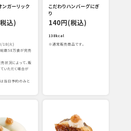
オンガーリック
こだわりハンバーグにぎ
一本
り
12
(税込)
140円(税込)
83kc
138kcal
8/18(火)
※通常販売商品です。
総数58万食が完売
売状況によって、販
ていただく場合が
りは当日予約のみと
たま
12