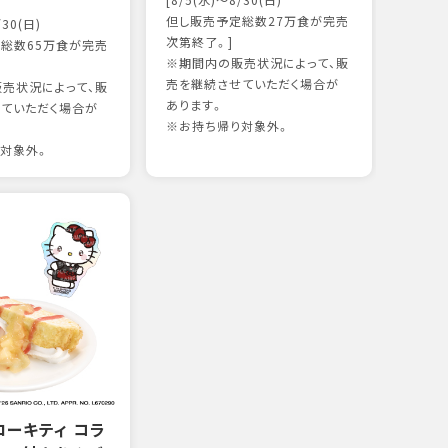
[8/5(水)～8/30(日)
かつ
但し販売予定総数27万食が完売
/30(日)
15
次第終了。]
総数65万食が完売
※期間内の販売状況によって、販
売を継続させていただく場合が
売状況によって、販
97kc
あります。
ていただく場合が
※お持
※お持ち帰り対象外。
対象外。
ローキティ コラ
サー