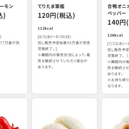
ーモン
てりたま軍艦
合鴨オニ
ペッパー
込)
120円(税込)
140円
112kcal
126kcal
)
[8/5(水)～8/30(日)
77万食が完
但し販売予定総数95万食が完売
[7/22(水)～
次第終了。]
但し販売予定
※期間内の販売状況によって、販
次第終了。 ］
売を継続させていただく場合が
※期間内の販
あります。
売を継続させ
あります。
※お持ち帰
なります。