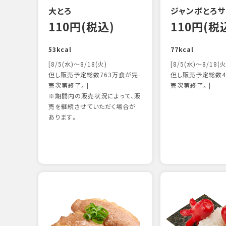
大とろ
ジャンボとろサ
110円(税込)
110円(税
53kcal
77kcal
[8/5(水)～8/18(火)
[8/5(水)～8/18(火
但し販売予定総数763万食が完
但し販売予定総数4
売次第終了。]
売次第終了。]
※期間内の販売状況によって、販
売を継続させていただく場合が
あります。