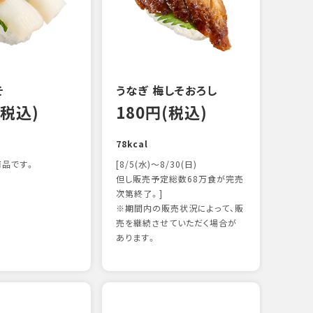
122k
そ
うなぎ 梅しそおろし
(税込)
180円(税込)
78kcal
品です。
[8/5(水)～8/30(日)
但し販売予定総数68万食が完売
次第終了。]
※期間内の販売状況によって、販
サー
売を継続させていただく場合が
12
あります。
106k