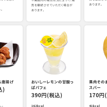
※期間内の販売状況によって、販
あります。
売を継続させていただく場合が
外。
あります。
る唐揚げ
おいしーレモンの甘酸っ
果肉その
ぱパフェ
スバー
込)
390円(税込)
170円
162kcal
41kcal