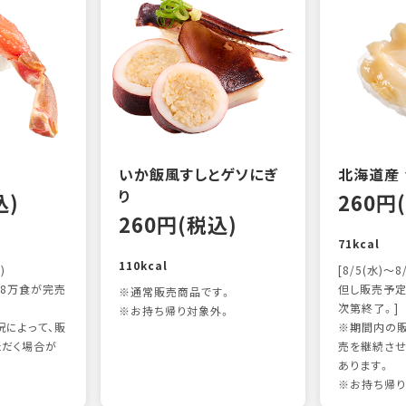
いか飯風すしとゲソにぎ
北海道産
り
込)
260円
260円(税込)
71kcal
110kcal
)
[8/5(水)～8
8万食が完売
但し販売予定
※通常販売商品です。
次第終了。]
※お持ち帰り対象外。
によって、販
※期間内の販
ただく場合が
売を継続させ
あります。
※お持ち帰り