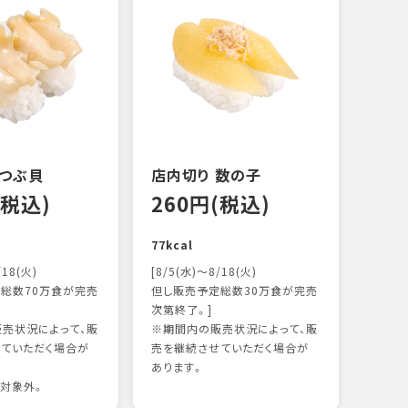
 つぶ貝
店内切り 数の子
オニ
(税込)
260円(税込)
14
77kcal
118k
/18(火)
[8/5(水)～8/18(火)
総数70万食が完売
但し販売予定総数30万食が完売
次第終了。]
売状況によって、販
※期間内の販売状況によって、販
ていただく場合が
売を継続させていただく場合が
あります。
対象外。