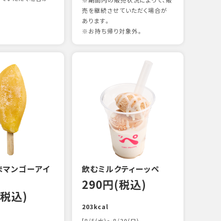
※期間内の販売状況によって、販
売を継続させていただく場合が
あります。
※お持ち帰り対象外。
煮あ
14
88kc
まマンゴーアイ
飲むミルクティーッペ
290円(税込)
(税込)
203kcal