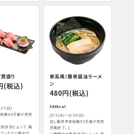
えび
炙り
14
103k
7貫盛り
家系風！豚骨醤油ラーメ
ン
0円(税込)
480円(税込)
560kcal
/27(日)
総数84万食が完売
[8/5(水)～8/30(日)
但し販売予定総数93万食が完売
売状況によって、販
次第終了。]
ていただく場合が