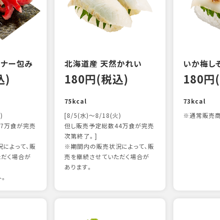
ンナー包み
北海道産 天然かれい
いか梅し
込)
180円(税込)
180円
75kcal
73kcal
)
[8/5(水)～8/18(火)
※通常販売商
7万食が完売
但し販売予定総数44万食が完売
次第終了。]
によって、販
※期間内の販売状況によって、販
ただく場合が
売を継続させていただく場合が
あります。
外。