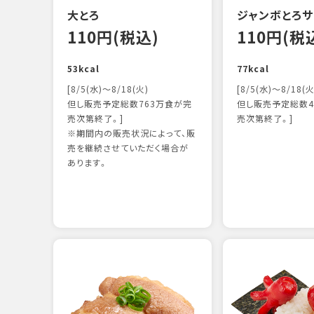
大とろ
ジャンボとろサ
110円(税込)
110円(税
53kcal
77kcal
[8/5(水)～8/18(火)
[8/5(水)～8/18(火
但し販売予定総数763万食が完
但し販売予定総数4
売次第終了。]
売次第終了。]
※期間内の販売状況によって、販
売を継続させていただく場合が
あります。