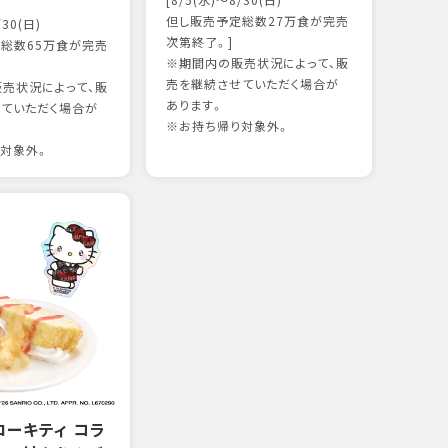
[8/5(水)～8/30(日)
かつ
但し販売予定総数27万食が完売
/30(日)
15
次第終了。]
総数65万食が完売
※期間内の販売状況によって、販
売を継続させていただく場合が
売状況によって、販
97kc
あります。
ていただく場合が
※お持
※お持ち帰り対象外。
対象外。
ローキティ コラ
サー