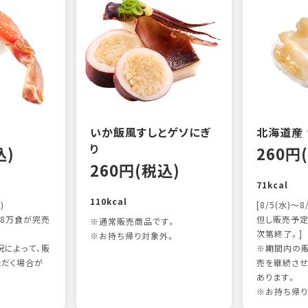
いか飯風すしとゲソにぎ
北海道産
り
込)
260円
260円(税込)
71kcal
110kcal
)
[8/5(水)～8
8万食が完売
但し販売予定
※通常販売商品です。
次第終了。]
※お持ち帰り対象外。
によって、販
※期間内の販
ただく場合が
売を継続させ
あります。
※お持ち帰り