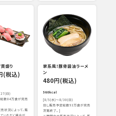
えび
炙り
14
103k
7貫盛り
家系風！豚骨醤油ラーメ
ン
0円(税込)
480円(税込)
560kcal
/27(日)
総数84万食が完売
[8/5(水)～8/30(日)
但し販売予定総数93万食が完売
売状況によって、販
次第終了。]
ていただく場合が