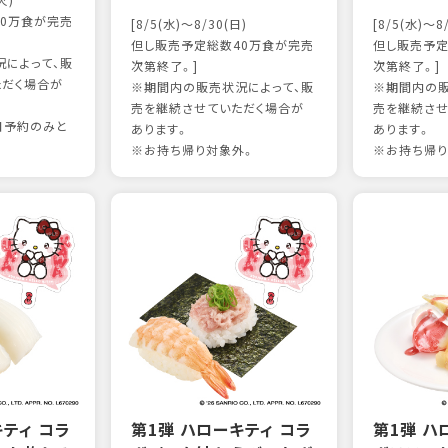
火)
0万食が完売
[8/5(水)～8/30(日)
[8/5(水)～8
但し販売予定総数40万食が完売
但し販売予定
によって、販
次第終了。]
次第終了。]
ただく場合が
※期間内の販売状況によって、販
※期間内の販
売を継続させていただく場合が
売を継続させ
日予約のみと
あります。
あります。
※お持ち帰り対象外。
※お持ち帰り
キティ コラ
第1弾 ハローキティ コラ
第1弾 ハ