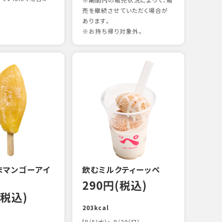
※期間内の販売状況によって、販
売を継続させていただく場合が
あります。
※お持ち帰り対象外。
煮あ
14
88kc
まマンゴーアイ
飲むミルクティーッペ
290円(税込)
(税込)
203kcal