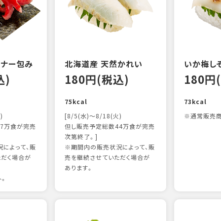
ンナー包み
北海道産 天然かれい
いか梅し
込)
180円(税込)
180円
75kcal
73kcal
)
[8/5(水)～8/18(火)
※通常販売商
7万食が完売
但し販売予定総数44万食が完売
次第終了。]
によって、販
※期間内の販売状況によって、販
ただく場合が
売を継続させていただく場合が
あります。
外。