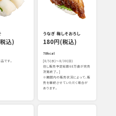
122k
そ
うなぎ 梅しそおろし
(税込)
180円(税込)
78kcal
品です。
[8/5(水)～8/30(日)
但し販売予定総数68万食が完売
次第終了。]
※期間内の販売状況によって、販
サー
売を継続させていただく場合が
12
あります。
106k