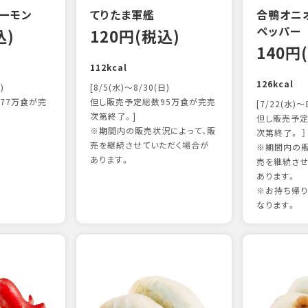
ーモン
てりたま軍艦
合鴨オニ
ペッパー
込)
120円(税込)
140円
112kcal
126kcal
)
[8/5(水)～8/30(日)
77万食が完
但し販売予定総数95万食が完売
[7/22(水)～
次第終了。]
但し販売予定
※期間内の販売状況によって、販
次第終了。 ］
売を継続させていただく場合が
※期間内の販
あります。
売を継続させ
あります。
※お持ち帰
なります。