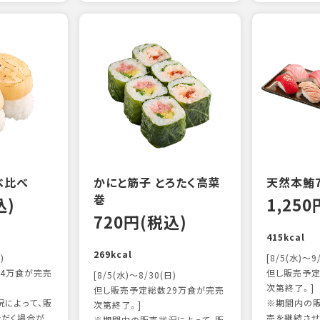
べ比べ
かにと筋子 とろたく高菜
天然本鮪
巻
込)
1,25
720円(税込)
415kcal
269kcal
)
[8/5(水)～9
4万食が完売
但し販売予定
[8/5(水)～8/30(日)
次第終了。]
但し販売予定総数29万食が完売
によって、販
※期間内の販
次第終了。]
ただく場合が
売を継続させ