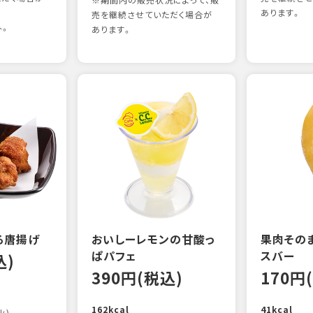
※期間内の販売状況によって、販
あります。
売を継続させていただく場合が
外。
あります。
る唐揚げ
おいしーレモンの甘酸っ
果肉その
ぱパフェ
スバー
込)
390円(税込)
170円
162kcal
41kcal