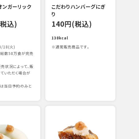
オンガーリック
こだわりハンバーグにぎ
一本
り
12
(税込)
140円(税込)
83kc
138kcal
8/18(火)
※通常販売商品です。
総数58万食が完売
売状況によって、販
ていただく場合が
りは当日予約のみと
たま
12