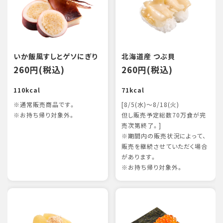
いか飯風すしとゲソにぎり
北海道産 つぶ貝
260円(税込)
260円(税込)
110kcal
71kcal
※通常販売商品です。
[8/5(水)～8/18(火)
※お持ち帰り対象外。
但し販売予定総数70万食が完
売次第終了。]
※期間内の販売状況によって、
販売を継続させていただく場合
があります。
※お持ち帰り対象外。