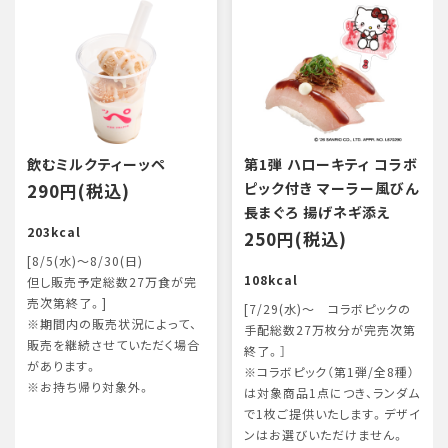
飲むミルクティーッペ
第1弾 ハローキティ コラボ
290円(税込)
ピック付き マーラー風びん
長まぐろ 揚げネギ添え
203kcal
250円(税込)
[8/5(水)～8/30(日)
108kcal
但し販売予定総数27万食が完
売次第終了。]
[7/29(水)～ コラボピックの
※期間内の販売状況によって、
手配総数27万枚分が完売次第
販売を継続させていただく場合
終了。］
があります。
※コラボピック（第1弾/全8種）
※お持ち帰り対象外。
は対象商品1点につき、ランダム
で1枚ご提供いたします。デザイ
ンはお選びいただけません。