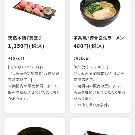
天然本鮪7貫盛り
家系風！豚骨醤油ラーメン
1,250円(税込)
480円(税込)
415kcal
560kcal
[8/5(水)～9/27(日)
[8/5(水)～8/30(日)
但し販売予定総数84万食が完
但し販売予定総数93万食が完
売次第終了。]
売次第終了。]
※期間内の販売状況によって、
※期間内の販売状況によって、
販売を継続させていただく場合
販売を継続させていただく場合
があります。
があります。
※お持ち帰り対象外。