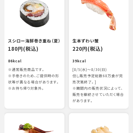
スシロー海鮮巻き重ね（夏）
生本ずわい蟹
180円(税込)
220円(税込)
86kcal
39kcal
※通常販売商品です。
[8/5(水)～8/30(日)
※手巻きのため、ご提供時の形
但し販売予定総数68万食が完
状等が異なる場合があります。
売次第終了。]
※お持ち帰り対象外。
※期間内の販売状況によって、
販売を継続させていただく場合
があります。