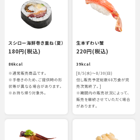
スシロー海鮮巻き重ね（夏）
生本ずわい蟹
180円(税込)
220円(税込)
86kcal
39kcal
※通常販売商品です。
[8/5(水)～8/30(日)
※手巻きのため、ご提供時の形
但し販売予定総数68万食が完
状等が異なる場合があります。
売次第終了。]
※お持ち帰り対象外。
※期間内の販売状況によって、
販売を継続させていただく場合
があります。