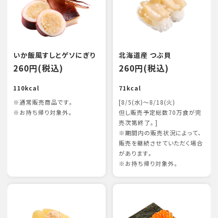
いか飯風すしとゲソにぎり
北海道産 つぶ貝
260円(税込)
260円(税込)
110kcal
71kcal
※通常販売商品です。
[8/5(水)～8/18(火)
※お持ち帰り対象外。
但し販売予定総数70万食が完
売次第終了。]
※期間内の販売状況によって、
販売を継続させていただく場合
があります。
※お持ち帰り対象外。