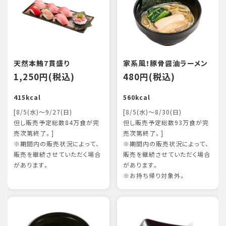
天然本鮪7貫盛り
家系風！豚骨醤油ラーメン
1,250円(税込)
480円(税込)
415kcal
560kcal
[8/5(水)～9/27(日)
[8/5(水)～8/30(日)
但し販売予定総数84万食が完
但し販売予定総数93万食が完
売次第終了。]
売次第終了。]
※期間内の販売状況によって、
※期間内の販売状況によって、
販売を継続させていただく場合
販売を継続させていただく場合
があります。
があります。
※お持ち帰り対象外。