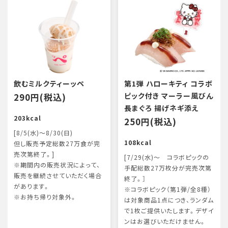
飲むミルクティーッペ
第1弾 ハローキティ コラボ
290円(税込)
ピック付き マーラー風びん
長まぐろ 揚げネギ添え
203kcal
250円(税込)
[8/5(水)～8/30(日)
108kcal
但し販売予定総数27万食が完
売次第終了。]
[7/29(水)～ コラボピックの
※期間内の販売状況によって、
手配総数27万枚分が完売次第
販売を継続させていただく場合
終了。］
があります。
※コラボピック（第1弾/全8種）
※お持ち帰り対象外。
は対象商品1点につき、ランダム
で1枚ご提供いたします。デザイ
ンはお選びいただけません。