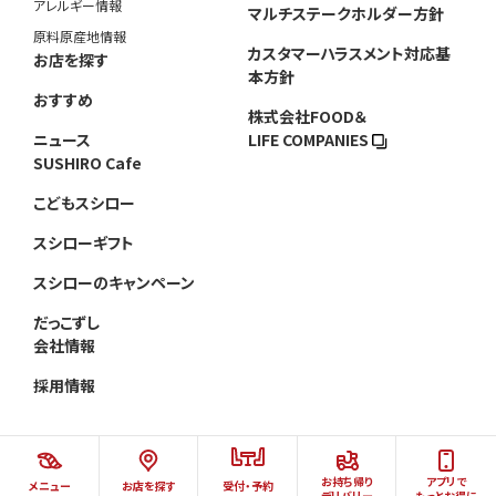
アレルギー情報
マルチステークホルダー方針
原料原産地情報
カスタマーハラスメント対応基
お店を探す
本方針
おすすめ
株式会社FOOD＆
ニュース
LIFE COMPANIES
SUSHIRO Cafe
こどもスシロー
スシローギフト
スシローのキャンペーン
だっこずし
会社情報
採用情報
お持ち帰り
アプリで
メニュー
お店を探す
受付・予約
©AKINDO SUSHIRO CO.,LTD.ALL RIGHTS RESERVED.
デリバリー
もっとお得に