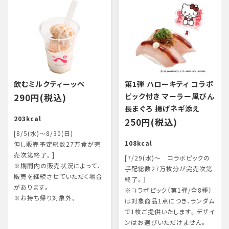
飲むミルクティーッペ
第1弾 ハローキティ コラボ
290円(税込)
ピック付き マーラー風びん
長まぐろ 揚げネギ添え
203kcal
250円(税込)
[8/5(水)～8/30(日)
108kcal
但し販売予定総数27万食が完
売次第終了。]
[7/29(水)～ コラボピックの
※期間内の販売状況によって、
手配総数27万枚分が完売次第
販売を継続させていただく場合
終了。］
があります。
※コラボピック（第1弾/全8種）
※お持ち帰り対象外。
は対象商品1点につき、ランダム
で1枚ご提供いたします。デザイ
ンはお選びいただけません。