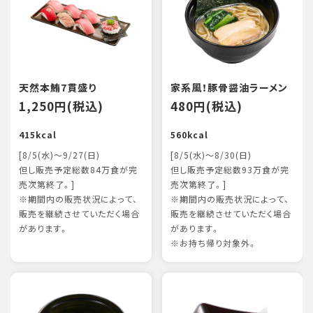
天然本鮪7貫盛り
家系風！豚骨醤油ラーメン
1,250円(税込)
480円(税込)
415kcal
560kcal
[8/5(水)～9/27(日)
[8/5(水)～8/30(日)
但し販売予定総数84万食が完
但し販売予定総数93万食が完
売次第終了。]
売次第終了。]
※期間内の販売状況によって、
※期間内の販売状況によって、
販売を継続させていただく場合
販売を継続させていただく場合
があります。
があります。
※お持ち帰り対象外。