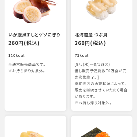
いか飯風すしとゲソにぎり
北海道産 つぶ貝
260円(税込)
260円(税込)
110kcal
71kcal
※通常販売商品です。
[8/5(水)～8/18(火)
※お持ち帰り対象外。
但し販売予定総数70万食が完
売次第終了。]
※期間内の販売状況によって、
販売を継続させていただく場合
があります。
※お持ち帰り対象外。