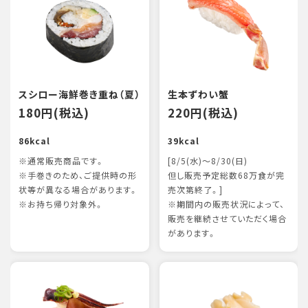
スシロー海鮮巻き重ね（夏）
生本ずわい蟹
180円(税込)
220円(税込)
86kcal
39kcal
※通常販売商品です。
[8/5(水)～8/30(日)
※手巻きのため、ご提供時の形
但し販売予定総数68万食が完
状等が異なる場合があります。
売次第終了。]
※お持ち帰り対象外。
※期間内の販売状況によって、
販売を継続させていただく場合
があります。