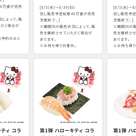
火)
0万食が完売
[8/5(水)～8/30(日)
[8/5(水)～8
但し販売予定総数40万食が完売
但し販売予定
によって、販
次第終了。]
次第終了。]
ただく場合が
※期間内の販売状況によって、販
※期間内の販
売を継続させていただく場合が
売を継続させ
日予約のみと
あります。
あります。
※お持ち帰り対象外。
※お持ち帰り
キティ コラ
第1弾 ハローキティ コラ
第1弾 ハ