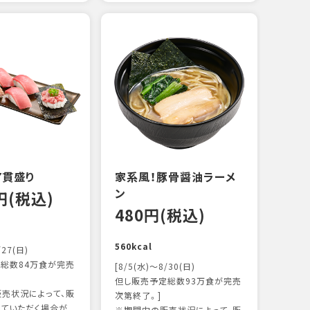
えび
炙り
14
103k
7貫盛り
家系風！豚骨醤油ラーメ
ン
0円(税込)
480円(税込)
560kcal
/27(日)
総数84万食が完売
[8/5(水)～8/30(日)
但し販売予定総数93万食が完売
売状況によって、販
次第終了。]
ていただく場合が