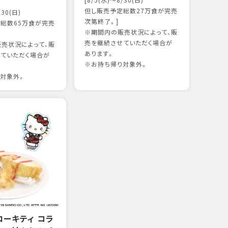
[8/5(水)～8/30(日)
かつ
但し販売予定総数27万食が完売
/30(日)
15
次第終了。]
総数65万食が完売
※期間内の販売状況によって、販
売を継続させていただく場合が
売状況によって、販
97kc
あります。
ていただく場合が
※お持
※お持ち帰り対象外。
対象外。
ローキティ コラ
サー