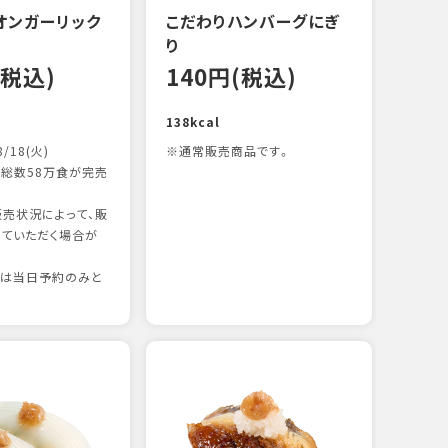
オンガーリック
こだわりハンバーグにぎ
一本
り
12
(税込)
140円(税込)
83kc
138kcal
8/18(火)
※通常販売商品です。
総数58万食が完売
売状況によって、販
ていただく場合が
りは当日予約のみと
たま
12