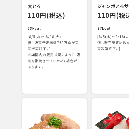
大とろ
ジャンボとろサ
110円(税込)
110円(税
53kcal
77kcal
[8/5(水)～8/18(火)
[8/5(水)～8/18(火
但し販売予定総数763万食が完
但し販売予定総数4
売次第終了。]
売次第終了。]
※期間内の販売状況によって、販
売を継続させていただく場合が
あります。