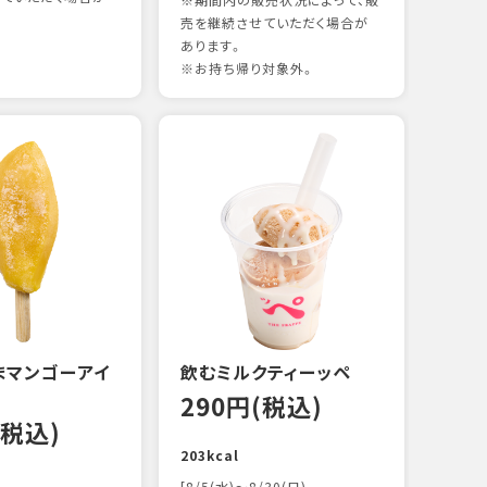
※期間内の販売状況によって、販
売を継続させていただく場合が
あります。
※お持ち帰り対象外。
煮あ
14
88kc
まマンゴーアイ
飲むミルクティーッペ
290円(税込)
(税込)
203kcal