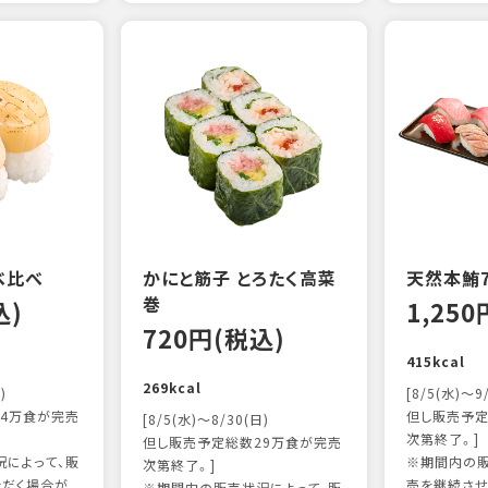
べ比べ
かにと筋子 とろたく高菜
天然本鮪
巻
込)
1,25
720円(税込)
415kcal
269kcal
)
[8/5(水)～9
4万食が完売
但し販売予定
[8/5(水)～8/30(日)
次第終了。]
但し販売予定総数29万食が完売
によって、販
※期間内の販
次第終了。]
ただく場合が
売を継続させ