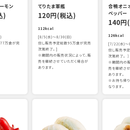
ーモン
てりたま軍艦
合鴨オニ
ペッパー
込)
120円(税込)
140円
112kcal
126kcal
)
[8/5(水)～8/30(日)
77万食が完
但し販売予定総数95万食が完売
[7/22(水)～
次第終了。]
但し販売予定
※期間内の販売状況によって、販
次第終了。 ］
売を継続させていただく場合が
※期間内の販
あります。
売を継続させ
あります。
※お持ち帰
なります。