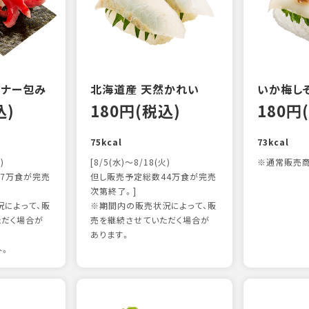
ンナー包み
北海道産 天然かれい
いか梅し
込)
180円(税込)
180円
75kcal
73kcal
)
[8/5(水)～8/18(火)
※通常販売商
7万食が完売
但し販売予定総数44万食が完売
次第終了。]
によって、販
※期間内の販売状況によって、販
ただく場合が
売を継続させていただく場合が
あります。
外。