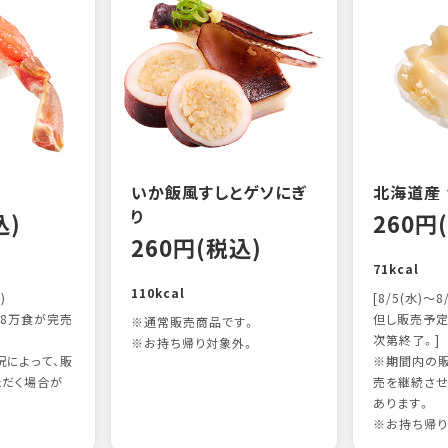
いか飯風すしとゲソにぎ
北海道産
り
込)
260円
260円(税込)
71kcal
110kcal
)
[8/5(水)～8
8万食が完売
但し販売予定
※通常販売商品です。
次第終了。]
※お持ち帰り対象外。
によって、販
※期間内の販
ただく場合が
売を継続させ
あります。
※お持ち帰り