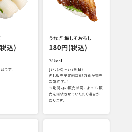
122k
そ
うなぎ 梅しそおろし
(税込)
180円(税込)
78kcal
品です。
[8/5(水)～8/30(日)
但し販売予定総数68万食が完売
次第終了。]
※期間内の販売状況によって、販
サー
売を継続させていただく場合が
12
あります。
106k