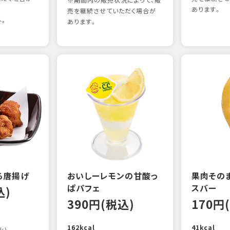
※期間内の販売状況によって、販
あります。
売を継続させていただく場合が
外。
あります。
る唐揚げ
おいしーレモンの甘酸っ
果肉その
ぱパフェ
スバー
込)
390円(税込)
170円
162kcal
41kcal