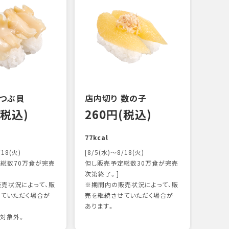
 つぶ貝
店内切り 数の子
オニ
(税込)
260円(税込)
14
77kcal
118k
/18(火)
[8/5(水)～8/18(火)
総数70万食が完売
但し販売予定総数30万食が完売
次第終了。]
売状況によって、販
※期間内の販売状況によって、販
ていただく場合が
売を継続させていただく場合が
あります。
対象外。