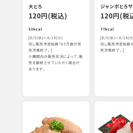
大とろ
ジャンボとろサ
120円(税込)
120円(税
53kcal
77kcal
[8/5(水)～8/18(火)
[8/5(水)～8/18(火
但し販売予定総数763万食が完
但し販売予定総数4
売次第終了。]
売次第終了。]
※期間内の販売状況によって、販
売を継続させていただく場合が
あります。