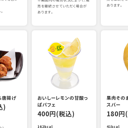
※期間内の販売状況によって、販
あります。
売を継続させていただく場合が
外。
あります。
る唐揚げ
おいしーレモンの甘酸っ
果肉その
ぱパフェ
スバー
込)
400円(税込)
180円
162kcal
41kcal