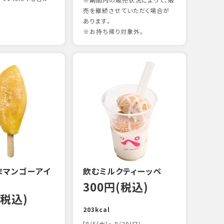
※期間内の販売状況によって、販
売を継続させていただく場合が
あります。
※お持ち帰り対象外。
煮あ
15
88kc
まマンゴーアイ
飲むミルクティーッペ
300円(税込)
(税込)
203kcal