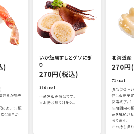
いか飯風すしとゲソにぎ
北海道産
り
込)
270円
270円(税込)
71kcal
110kcal
)
[8/5(水)～8
8万食が完売
但し販売予定
※通常販売商品です。
次第終了。]
※お持ち帰り対象外。
によって、販
※期間内の販
ただく場合が
売を継続させ
あります。
※お持ち帰り