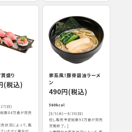
えび
炙り
15
103k
7貫盛り
家系風！豚骨醤油ラーメ
ン
0円(税込)
490円(税込)
560kcal
/27(日)
総数84万食が完売
[8/5(水)～8/30(日)
但し販売予定総数93万食が完売
売状況によって、販
次第終了。]
ていただく場合が