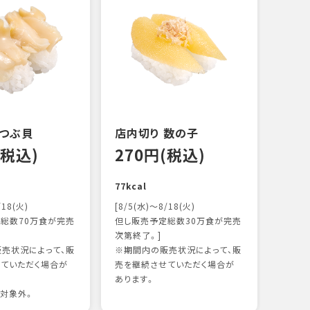
 つぶ貝
店内切り 数の子
オニ
(税込)
270円(税込)
15
77kcal
118k
/18(火)
[8/5(水)～8/18(火)
総数70万食が完売
但し販売予定総数30万食が完売
次第終了。]
売状況によって、販
※期間内の販売状況によって、販
ていただく場合が
売を継続させていただく場合が
あります。
対象外。