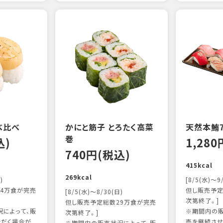
べ比べ
かにと筋子 とろたく高菜
天然本鮪
巻
込)
1,28
740円(税込)
415kcal
269kcal
)
[8/5(水)～9
4万食が完売
但し販売予定
[8/5(水)～8/30(日)
次第終了。]
但し販売予定総数29万食が完売
によって、販
※期間内の販
次第終了。]
ただく場合が
売を継続させ