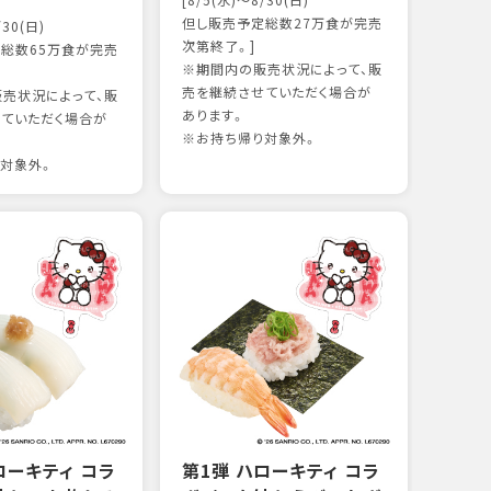
[8/5(水)～8/30(日)
かつ
但し販売予定総数27万食が完売
/30(日)
16
次第終了。]
総数65万食が完売
※期間内の販売状況によって、販
売を継続させていただく場合が
売状況によって、販
97kc
あります。
ていただく場合が
※お持
※お持ち帰り対象外。
対象外。
ローキティ コラ
第1弾 ハローキティ コラ
サー