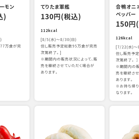
ーモン
てりたま軍艦
合鴨オニ
ペッパー
込)
130円(税込)
150円
112kcal
126kcal
)
[8/5(水)～8/30(日)
77万食が完
但し販売予定総数95万食が完売
[7/22(水)～
次第終了。]
但し販売予定
※期間内の販売状況によって、販
次第終了。 ］
売を継続させていただく場合が
※期間内の販
あります。
売を継続させ
あります。
※お持ち帰
なります。