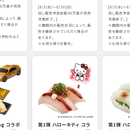
火)
0万食が完売
[8/5(水)～8/30(日)
[8/5(水)～8
但し販売予定総数40万食が完売
但し販売予定
によって、販
次第終了。]
次第終了。]
ただく場合が
※期間内の販売状況によって、販
※期間内の販
売を継続させていただく場合が
売を継続させ
日予約のみと
あります。
あります。
※お持ち帰り対象外。
※お持ち帰り
ing コラボ
第1弾 ハローキティ コラ
第1弾 ハ