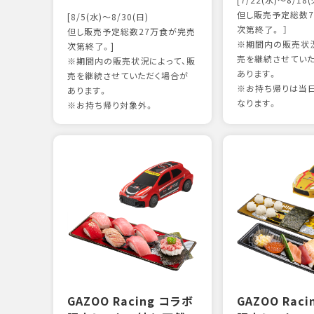
[7/22(水)～8/18(
但し販売予定総数7
[8/5(水)～8/30(日)
次第終了。 ］
但し販売予定総数27万食が完売
※期間内の販売状況
次第終了。]
売を継続させてい
※期間内の販売状況によって、販
あります。
売を継続させていただく場合が
※お持ち帰りは当
あります。
なります。
※お持ち帰り対象外。
GAZOO Racing コラボ
GAZOO Rac