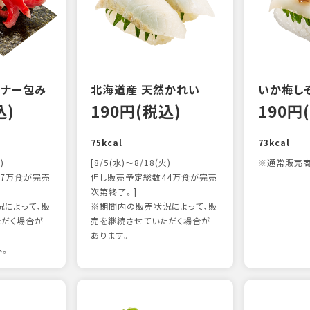
ンナー包み
北海道産 天然かれい
いか梅し
込)
190円(税込)
190円
75kcal
73kcal
)
[8/5(水)～8/18(火)
※通常販売商
7万食が完売
但し販売予定総数44万食が完売
次第終了。]
によって、販
※期間内の販売状況によって、販
ただく場合が
売を継続させていただく場合が
あります。
外。