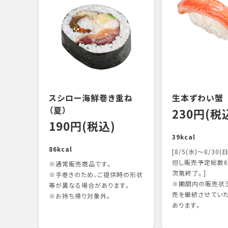
スシロー海鮮巻き重ね
生本ずわい蟹
（夏）
230円(税
190円(税込)
39kcal
86kcal
[8/5(水)～8/30(日
但し販売予定総数6
※通常販売商品です。
次第終了。]
※手巻きのため、ご提供時の形状
※期間内の販売状況
等が異なる場合があります。
売を継続させてい
※お持ち帰り対象外。
あります。