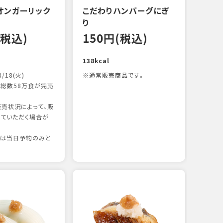
オンガーリック
こだわりハンバーグにぎ
一本
り
13
(税込)
150円(税込)
83kc
138kcal
8/18(火)
※通常販売商品です。
総数58万食が完売
売状況によって、販
ていただく場合が
りは当日予約のみと
たま
13