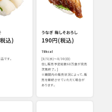
122k
そ
うなぎ 梅しそおろし
(税込)
190円(税込)
78kcal
品です。
[8/5(水)～8/30(日)
但し販売予定総数68万食が完売
次第終了。]
※期間内の販売状況によって、販
サー
売を継続させていただく場合が
13
あります。
106k