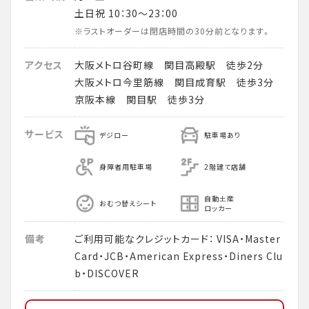
土日祝 10：30～23：00
※ラストオーダーは閉店時間の30分前となります。
アクセス
大阪メトロ谷町線 関目高殿駅 徒歩2分
大阪メトロ今里筋線 関目成育駅 徒歩3分
京阪本線 関目駅 徒歩3分
サービス
デジロー
駐車場あり
身障者用駐車場
2階建て店舗
自動土産
おむつ替えシート
ロッカー
備考
ご利用可能なクレジットカード： VISA・Master
Card・JCB・American Express・Diners Clu
b・DISCOVER