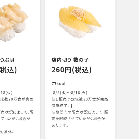
 つぶ貝
店内切り 数の子
オニ
(税込)
260円(税込)
14
77kcal
118k
/18(火)
[8/5(水)～8/18(火)
総数70万食が完売
但し販売予定総数30万食が完売
次第終了。]
売状況によって、販
※期間内の販売状況によって、販
ていただく場合が
売を継続させていただく場合が
あります。
対象外。