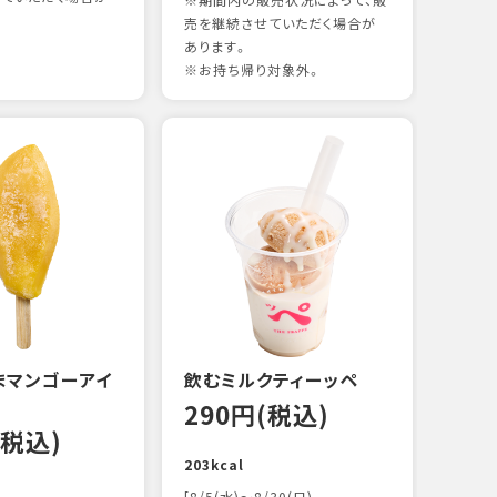
※期間内の販売状況によって、販
売を継続させていただく場合が
あります。
※お持ち帰り対象外。
煮あ
14
88kc
まマンゴーアイ
飲むミルクティーッペ
290円(税込)
(税込)
203kcal