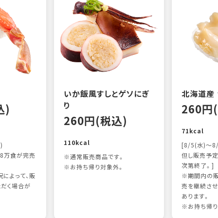
いか飯風すしとゲソにぎ
北海道産
り
込)
260円
260円(税込)
71kcal
110kcal
)
[8/5(水)～8
8万食が完売
但し販売予定
※通常販売商品です。
次第終了。]
※お持ち帰り対象外。
によって、販
※期間内の販
ただく場合が
売を継続させ
あります。
※お持ち帰り