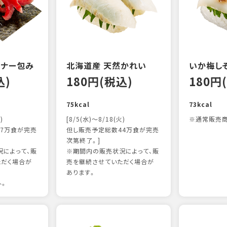
ンナー包み
北海道産 天然かれい
いか梅し
込)
180円(税込)
180円
75kcal
73kcal
)
[8/5(水)～8/18(火)
※通常販売商
7万食が完売
但し販売予定総数44万食が完売
次第終了。]
によって、販
※期間内の販売状況によって、販
ただく場合が
売を継続させていただく場合が
あります。
外。