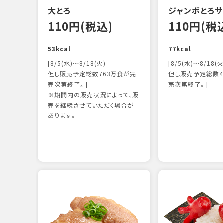
大とろ
ジャンボとろサ
110円(税込)
110円(税
53kcal
77kcal
[8/5(水)～8/18(火)
[8/5(水)～8/18(火
但し販売予定総数763万食が完
但し販売予定総数4
売次第終了。]
売次第終了。]
※期間内の販売状況によって、販
売を継続させていただく場合が
あります。