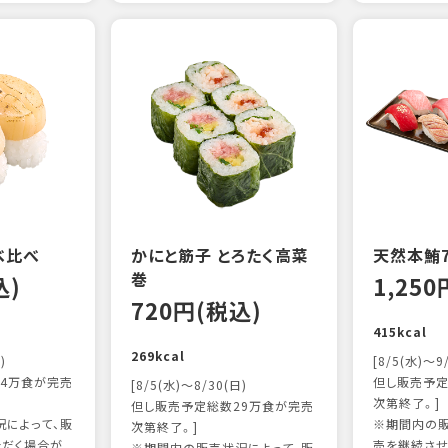
べ比べ
かにと筋子 とろたく高菜
天然本鮪
巻
込)
1,25
720円(税込)
415kcal
269kcal
)
[8/5(水)～9
4万食が完売
但し販売予定
[8/5(水)～8/30(日)
次第終了。]
但し販売予定総数29万食が完売
によって、販
※期間内の販
次第終了。]
ただく場合が
売を継続させ