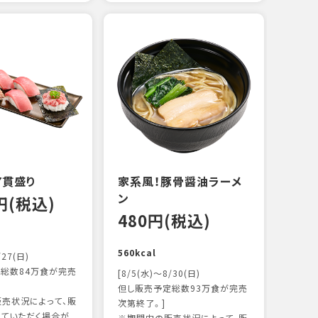
えび
炙り
14
103k
7貫盛り
家系風！豚骨醤油ラーメ
ン
0円(税込)
480円(税込)
560kcal
/27(日)
総数84万食が完売
[8/5(水)～8/30(日)
但し販売予定総数93万食が完売
売状況によって、販
次第終了。]
ていただく場合が