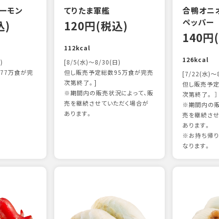
ーモン
てりたま軍艦
合鴨オニ
ペッパー
込)
120円(税込)
140円
112kcal
126kcal
)
[8/5(水)～8/30(日)
77万食が完
但し販売予定総数95万食が完売
[7/22(水)～
次第終了。]
但し販売予定
※期間内の販売状況によって、販
次第終了。 ］
売を継続させていただく場合が
※期間内の販
あります。
売を継続させ
あります。
※お持ち帰
なります。