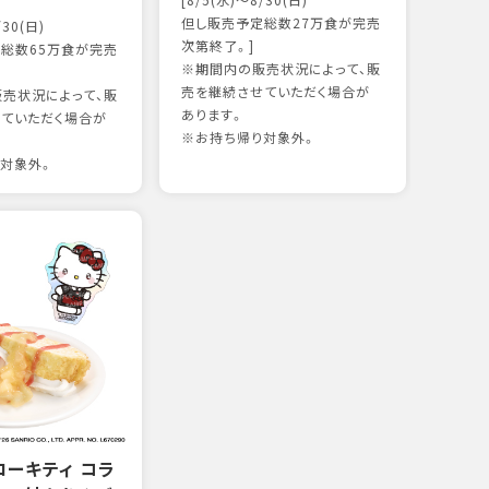
[8/5(水)～8/30(日)
かつ
但し販売予定総数27万食が完売
/30(日)
15
次第終了。]
総数65万食が完売
※期間内の販売状況によって、販
売を継続させていただく場合が
売状況によって、販
97kc
あります。
ていただく場合が
※お持
※お持ち帰り対象外。
対象外。
ローキティ コラ
サー