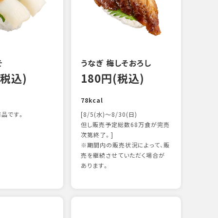
122k
そ
うなぎ 梅しそおろし
(税込)
180円(税込)
78kcal
品です。
[8/5(水)～8/30(日)
但し販売予定総数68万食が完売
次第終了。]
※期間内の販売状況によって、販
サー
売を継続させていただく場合が
12
あります。
106k