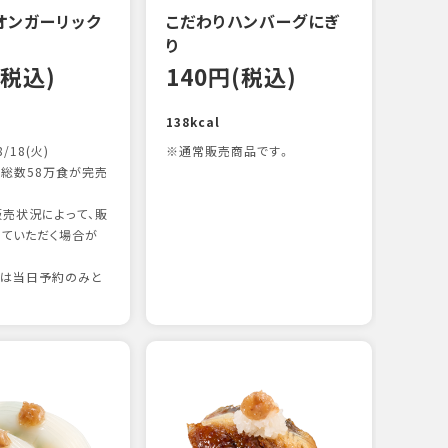
オンガーリック
こだわりハンバーグにぎ
一本
り
12
(税込)
140円(税込)
83kc
138kcal
8/18(火)
※通常販売商品です。
総数58万食が完売
売状況によって、販
ていただく場合が
りは当日予約のみと
たま
12