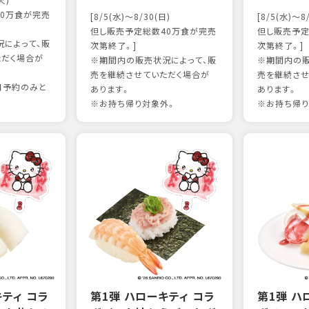
火)
0万食が完売
[8/5(水)～8/30(日)
[8/5(水)～8
但し販売予定総数40万食が完売
但し販売予定
によって、販
次第終了。]
次第終了。]
ただく場合が
※期間内の販売状況によって、販
※期間内の販
売を継続させていただく場合が
売を継続させ
日予約のみと
あります。
あります。
※お持ち帰り対象外。
※お持ち帰り
キティ コラ
第1弾 ハローキティ コラ
第1弾 ハ