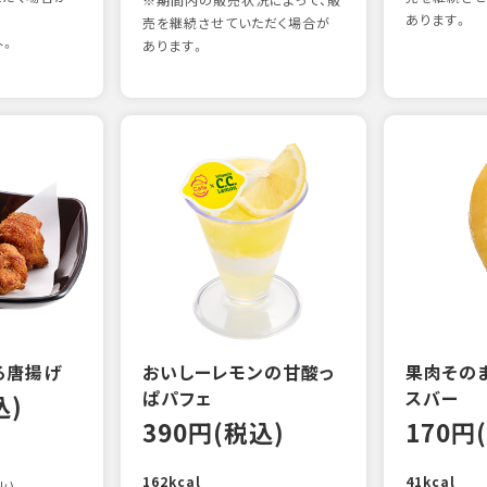
※期間内の販売状況によって、販
あります。
売を継続させていただく場合が
外。
あります。
る唐揚げ
おいしーレモンの甘酸っ
果肉その
ぱパフェ
スバー
込)
390円(税込)
170円
162kcal
41kcal