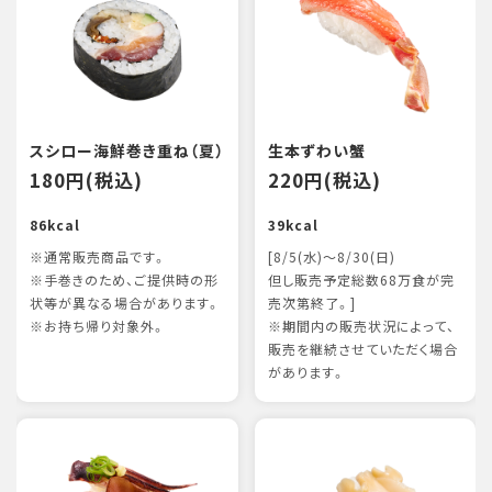
スシロー海鮮巻き重ね（夏）
生本ずわい蟹
180円(税込)
220円(税込)
86kcal
39kcal
※通常販売商品です。
[8/5(水)～8/30(日)
※手巻きのため、ご提供時の形
但し販売予定総数68万食が完
状等が異なる場合があります。
売次第終了。]
※お持ち帰り対象外。
※期間内の販売状況によって、
販売を継続させていただく場合
があります。