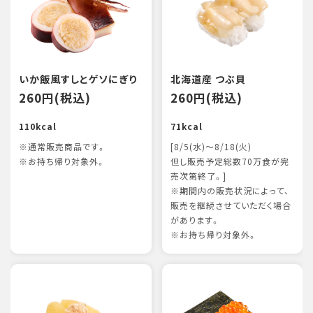
いか飯風すしとゲソにぎり
北海道産 つぶ貝
260円(税込)
260円(税込)
110kcal
71kcal
※通常販売商品です。
[8/5(水)～8/18(火)
※お持ち帰り対象外。
但し販売予定総数70万食が完
売次第終了。]
※期間内の販売状況によって、
販売を継続させていただく場合
があります。
※お持ち帰り対象外。