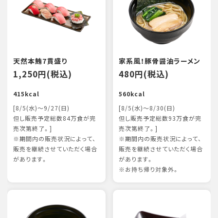
天然本鮪7貫盛り
家系風！豚骨醤油ラーメン
1,250円(税込)
480円(税込)
415kcal
560kcal
[8/5(水)～9/27(日)
[8/5(水)～8/30(日)
但し販売予定総数84万食が完
但し販売予定総数93万食が完
売次第終了。]
売次第終了。]
※期間内の販売状況によって、
※期間内の販売状況によって、
販売を継続させていただく場合
販売を継続させていただく場合
があります。
があります。
※お持ち帰り対象外。