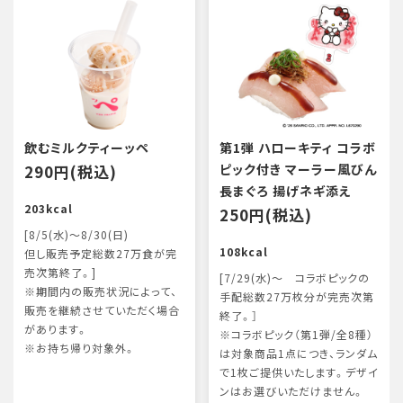
飲むミルクティーッペ
第1弾 ハローキティ コラボ
290円(税込)
ピック付き マーラー風びん
長まぐろ 揚げネギ添え
203kcal
250円(税込)
[8/5(水)～8/30(日)
108kcal
但し販売予定総数27万食が完
売次第終了。]
[7/29(水)～ コラボピックの
※期間内の販売状況によって、
手配総数27万枚分が完売次第
販売を継続させていただく場合
終了。］
があります。
※コラボピック（第1弾/全8種）
※お持ち帰り対象外。
は対象商品1点につき、ランダム
で1枚ご提供いたします。デザイ
ンはお選びいただけません。