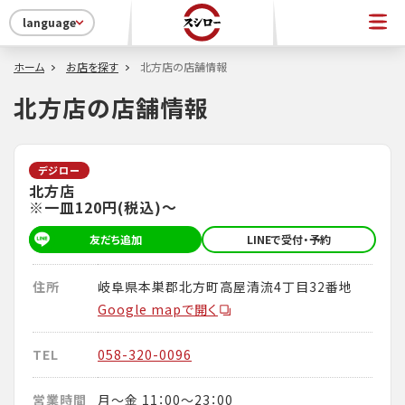
language
ホーム
お店を探す
北方店の店舗情報
北方店の店舗情報
デジロー
北方店
※一皿120円(税込)～
友だち追加
LINEで受付・予約
住所
岐阜県本巣郡北方町高屋清流4丁目32番地
Google mapで開く
TEL
058-320-0096
営業時間
月～金 11：00～23：00