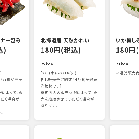
ンナー包み
北海道産 天然かれい
いか梅し
込)
180円(税込)
180円
75kcal
73kcal
)
[8/5(水)～8/18(火)
※通常販売商
7万食が完売
但し販売予定総数44万食が完売
次第終了。]
によって、販
※期間内の販売状況によって、販
ただく場合が
売を継続させていただく場合が
あります。
外。