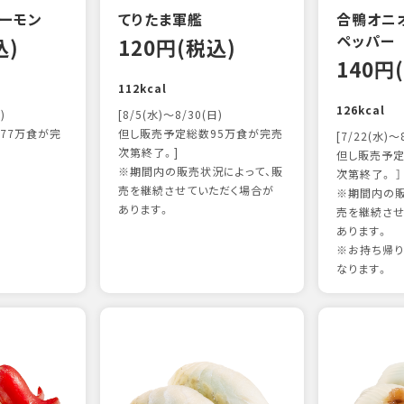
ーモン
てりたま軍艦
合鴨オニ
ペッパー
込)
120円(税込)
140円
112kcal
126kcal
)
[8/5(水)～8/30(日)
77万食が完
但し販売予定総数95万食が完売
[7/22(水)～
次第終了。]
但し販売予定
※期間内の販売状況によって、販
次第終了。 ］
売を継続させていただく場合が
※期間内の販
あります。
売を継続させ
あります。
※お持ち帰
なります。