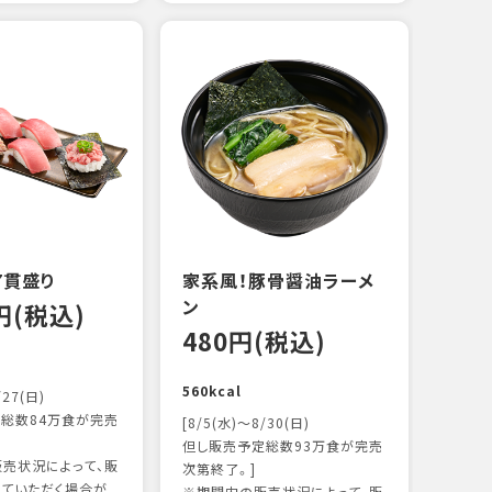
えび
炙り
14
103k
7貫盛り
家系風！豚骨醤油ラーメ
ン
0円(税込)
480円(税込)
560kcal
/27(日)
総数84万食が完売
[8/5(水)～8/30(日)
但し販売予定総数93万食が完売
売状況によって、販
次第終了。]
ていただく場合が