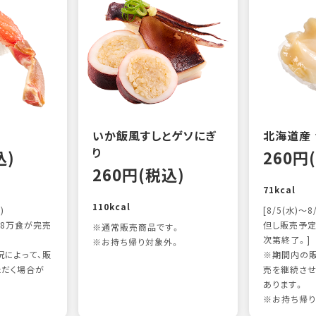
いか飯風すしとゲソにぎ
北海道産
り
込)
260円
260円(税込)
71kcal
110kcal
)
[8/5(水)～8
8万食が完売
但し販売予定
※通常販売商品です。
次第終了。]
※お持ち帰り対象外。
によって、販
※期間内の販
ただく場合が
売を継続させ
あります。
※お持ち帰り