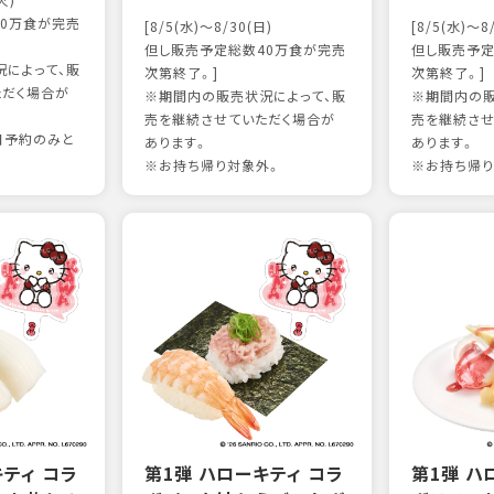
火)
0万食が完売
[8/5(水)～8/30(日)
[8/5(水)～8
但し販売予定総数40万食が完売
但し販売予定
によって、販
次第終了。]
次第終了。]
ただく場合が
※期間内の販売状況によって、販
※期間内の販
売を継続させていただく場合が
売を継続させ
日予約のみと
あります。
あります。
※お持ち帰り対象外。
※お持ち帰り
キティ コラ
第1弾 ハローキティ コラ
第1弾 ハ