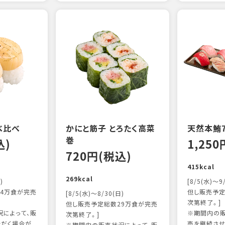
べ比べ
かにと筋子 とろたく高菜
天然本鮪
巻
込)
1,25
720円(税込)
415kcal
269kcal
)
[8/5(水)～9
4万食が完売
但し販売予定
[8/5(水)～8/30(日)
次第終了。]
但し販売予定総数29万食が完売
によって、販
※期間内の販
次第終了。]
ただく場合が
売を継続させ