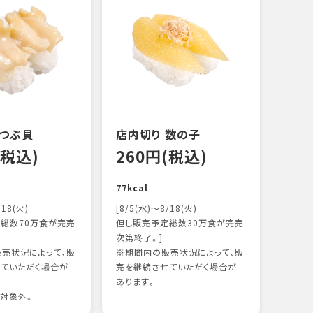
 つぶ貝
店内切り 数の子
オニ
(税込)
260円(税込)
14
77kcal
118k
/18(火)
[8/5(水)～8/18(火)
総数70万食が完売
但し販売予定総数30万食が完売
次第終了。]
売状況によって、販
※期間内の販売状況によって、販
ていただく場合が
売を継続させていただく場合が
あります。
対象外。