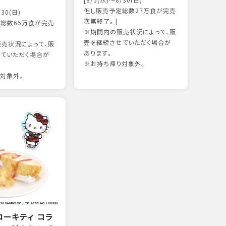
[8/5(水)～8/30(日)
かつ
但し販売予定総数27万食が完売
/30(日)
15
次第終了。]
総数65万食が完売
※期間内の販売状況によって、販
売を継続させていただく場合が
売状況によって、販
97kc
あります。
ていただく場合が
※お持
※お持ち帰り対象外。
対象外。
ローキティ コラ
サー