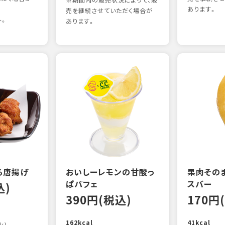
※期間内の販売状況によって、販
あります。
売を継続させていただく場合が
外。
あります。
る唐揚げ
おいしーレモンの甘酸っ
果肉その
ぱパフェ
スバー
込)
390円(税込)
170円
162kcal
41kcal