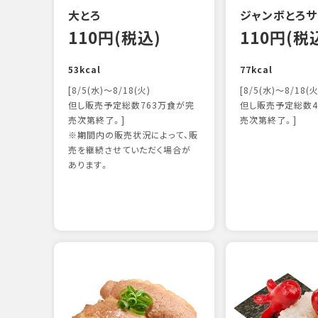
大とろ
ジャンボとろサ
110円(税込)
110円(税
53kcal
77kcal
[8/5(水)～8/18(火)
[8/5(水)～8/18(火
但し販売予定総数763万食が完
但し販売予定総数4
売次第終了。]
売次第終了。]
※期間内の販売状況によって、販
売を継続させていただく場合が
あります。