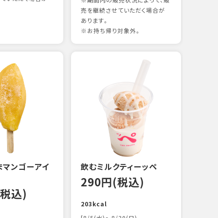
※期間内の販売状況によって、販
売を継続させていただく場合が
あります。
※お持ち帰り対象外。
煮あ
14
88kc
まマンゴーアイ
飲むミルクティーッペ
290円(税込)
(税込)
203kcal