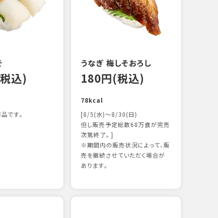
122k
そ
うなぎ 梅しそおろし
(税込)
180円(税込)
78kcal
品です。
[8/5(水)～8/30(日)
但し販売予定総数68万食が完売
次第終了。]
※期間内の販売状況によって、販
サー
売を継続させていただく場合が
12
あります。
106k