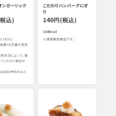
オンガーリック
こだわりハンバーグにぎ
一本
り
12
(税込)
140円(税込)
83kc
138kcal
8/18(火)
※通常販売商品です。
総数58万食が完売
売状況によって、販
ていただく場合が
りは当日予約のみと
たま
12