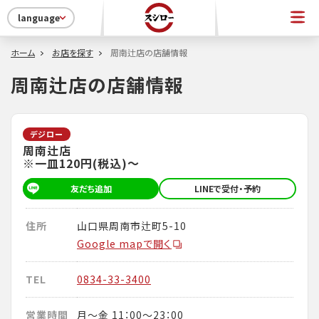
language
ホーム
お店を探す
周南辻店の店舗情報
周南辻店の店舗情報
デジロー
周南辻店
※一皿120円(税込)～
友だち追加
LINEで受付・予約
住所
山口県周南市辻町5-10
Google mapで開く
TEL
0834-33-3400
営業時間
月～金 11：00～23：00