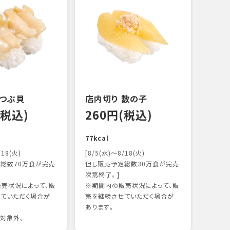
 つぶ貝
店内切り 数の子
オニ
(税込)
260円(税込)
14
77kcal
118k
/18(火)
[8/5(水)～8/18(火)
総数70万食が完売
但し販売予定総数30万食が完売
次第終了。]
売状況によって、販
※期間内の販売状況によって、販
ていただく場合が
売を継続させていただく場合が
あります。
対象外。