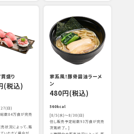
えび
炙り
14
103k
7貫盛り
家系風！豚骨醤油ラーメ
ン
0円(税込)
480円(税込)
560kcal
/27(日)
総数84万食が完売
[8/5(水)～8/30(日)
但し販売予定総数93万食が完売
売状況によって、販
次第終了。]
ていただく場合が