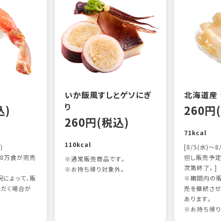
いか飯風すしとゲソにぎ
北海道産
り
込)
260円
260円(税込)
71kcal
110kcal
)
[8/5(水)～8
8万食が完売
但し販売予定
※通常販売商品です。
次第終了。]
※お持ち帰り対象外。
によって、販
※期間内の販
ただく場合が
売を継続させ
あります。
※お持ち帰り