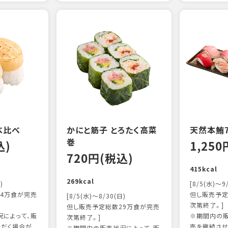
べ比べ
かにと筋子 とろたく高菜
天然本鮪
巻
込)
1,25
720円(税込)
415kcal
269kcal
)
[8/5(水)～9
4万食が完売
但し販売予定
[8/5(水)～8/30(日)
次第終了。]
但し販売予定総数29万食が完売
によって、販
※期間内の販
次第終了。]
ただく場合が
売を継続させ