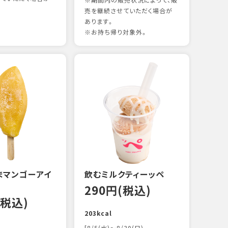
※期間内の販売状況によって、販
売を継続させていただく場合が
あります。
※お持ち帰り対象外。
煮あ
14
88kc
まマンゴーアイ
飲むミルクティーッペ
290円(税込)
(税込)
203kcal