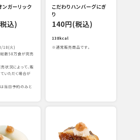
オンガーリック
こだわりハンバーグにぎ
一本
り
12
(税込)
140円(税込)
83kc
138kcal
8/18(火)
※通常販売商品です。
総数58万食が完売
売状況によって、販
ていただく場合が
りは当日予約のみと
たま
12