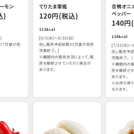
ーモン
てりたま軍艦
合鴨オニ
ペッパー
込)
120円(税込)
140円
112kcal
126kcal
)
[8/5(水)～8/30(日)
77万食が完
但し販売予定総数95万食が完売
[7/22(水)～
次第終了。]
但し販売予定
※期間内の販売状況によって、販
次第終了。 ］
売を継続させていただく場合が
※期間内の販
あります。
売を継続させ
あります。
※お持ち帰
なります。