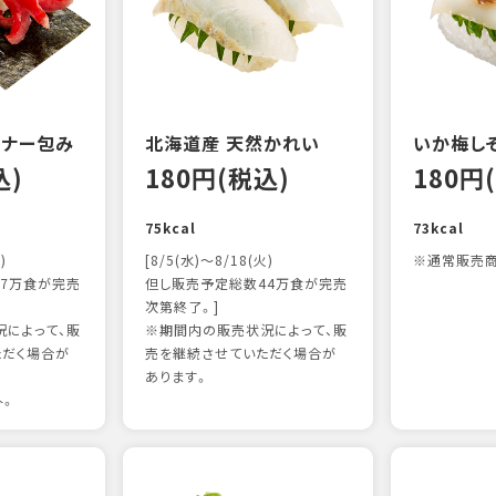
ンナー包み
北海道産 天然かれい
いか梅し
込)
180円(税込)
180円
75kcal
73kcal
)
[8/5(水)～8/18(火)
※通常販売商
7万食が完売
但し販売予定総数44万食が完売
次第終了。]
によって、販
※期間内の販売状況によって、販
ただく場合が
売を継続させていただく場合が
あります。
外。