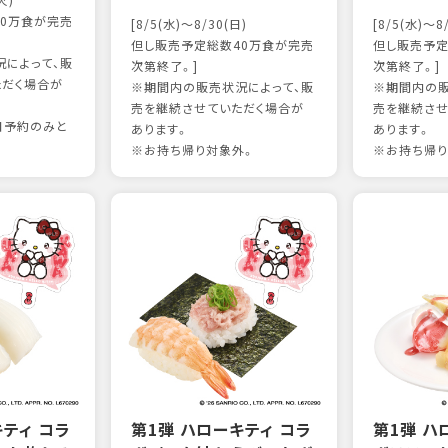
火)
0万食が完売
[8/5(水)～8/30(日)
[8/5(水)～8
但し販売予定総数40万食が完売
但し販売予定
によって、販
次第終了。]
次第終了。]
ただく場合が
※期間内の販売状況によって、販
※期間内の販
売を継続させていただく場合が
売を継続させ
日予約のみと
あります。
あります。
※お持ち帰り対象外。
※お持ち帰り
キティ コラ
第1弾 ハローキティ コラ
第1弾 ハ