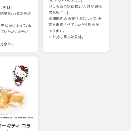
[8/5(水)～8/30(日)
かつ
但し販売予定総数27万食が完売
/30(日)
15
次第終了。]
総数65万食が完売
※期間内の販売状況によって、販
売を継続させていただく場合が
売状況によって、販
97kc
あります。
ていただく場合が
※お持
※お持ち帰り対象外。
対象外。
ローキティ コラ
サー