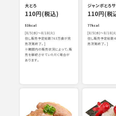
大とろ
ジャンボとろサ
110円(税込)
110円(税
53kcal
77kcal
[8/5(水)～8/18(火)
[8/5(水)～8/18(火
但し販売予定総数763万食が完
但し販売予定総数4
売次第終了。]
売次第終了。]
※期間内の販売状況によって、販
売を継続させていただく場合が
あります。