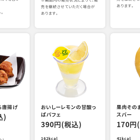
※期間内の販売状況によって、販
あります。
売を継続させていただく場合が
外。
あります。
る唐揚げ
おいしーレモンの甘酸っ
果肉その
ぱパフェ
スバー
込)
390円(税込)
170円
162kcal
41kcal