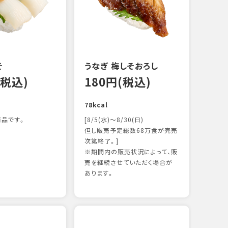
122k
そ
うなぎ 梅しそおろし
(税込)
180円(税込)
78kcal
品です。
[8/5(水)～8/30(日)
但し販売予定総数68万食が完売
次第終了。]
※期間内の販売状況によって、販
サー
売を継続させていただく場合が
12
あります。
106k