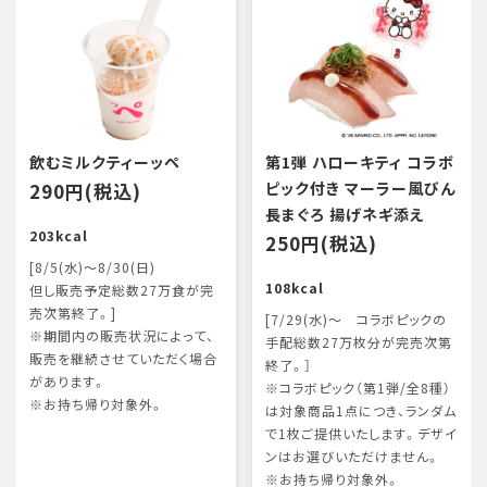
飲むミルクティーッペ
第1弾 ハローキティ コラボ
290円(税込)
ピック付き マーラー風びん
長まぐろ 揚げネギ添え
203kcal
250円(税込)
[8/5(水)～8/30(日)
108kcal
但し販売予定総数27万食が完
売次第終了。]
[7/29(水)～ コラボピックの
※期間内の販売状況によって、
手配総数27万枚分が完売次第
販売を継続させていただく場合
終了。］
があります。
※コラボピック（第1弾/全8種）
※お持ち帰り対象外。
は対象商品1点につき、ランダム
で1枚ご提供いたします。デザイ
ンはお選びいただけません。
※お持ち帰り対象外。