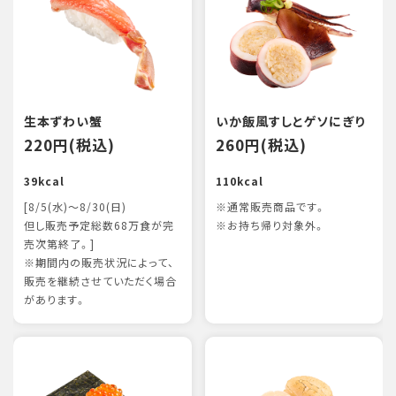
生本ずわい蟹
いか飯風すしとゲソにぎり
220円(税込)
260円(税込)
39kcal
110kcal
[8/5(水)～8/30(日)
※通常販売商品です。
但し販売予定総数68万食が完
※お持ち帰り対象外。
売次第終了。]
※期間内の販売状況によって、
販売を継続させていただく場合
があります。