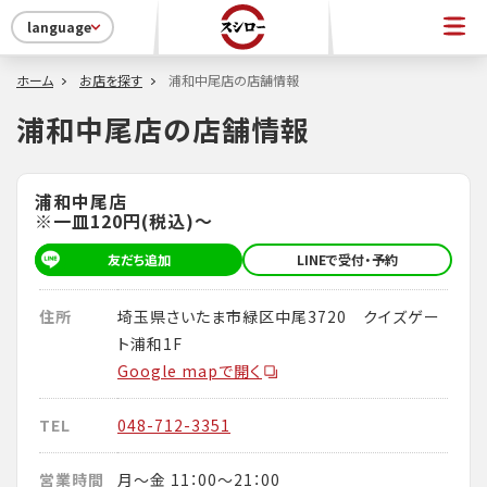
language
ホーム
お店を探す
浦和中尾店の店舗情報
浦和中尾店の店舗情報
浦和中尾店
※一皿120円(税込)～
友だち追加
LINEで受付・予約
住所
埼玉県さいたま市緑区中尾3720 クイズゲー
ト浦和1F
Google mapで開く
TEL
048-712-3351
営業時間
月～金 11：00～21：00