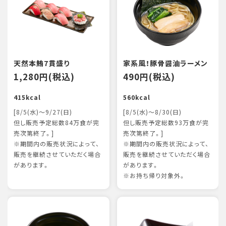
天然本鮪7貫盛り
家系風！豚骨醤油ラーメン
1,280円(税込)
490円(税込)
415kcal
560kcal
[8/5(水)～9/27(日)
[8/5(水)～8/30(日)
但し販売予定総数84万食が完
但し販売予定総数93万食が完
売次第終了。]
売次第終了。]
※期間内の販売状況によって、
※期間内の販売状況によって、
販売を継続させていただく場合
販売を継続させていただく場合
があります。
があります。
※お持ち帰り対象外。