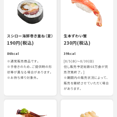
スシロー海鮮巻き重ね（夏）
生本ずわい蟹
190円(税込)
230円(税込)
86kcal
39kcal
※通常販売商品です。
[8/5(水)～8/30(日)
※手巻きのため、ご提供時の形
但し販売予定総数68万食が完
状等が異なる場合があります。
売次第終了。]
※お持ち帰り対象外。
※期間内の販売状況によって、
販売を継続させていただく場合
があります。