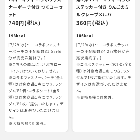
ナーポーチ付き つくローセ
ステッカー付き りんごのミ
ット
ルクレープメルバ
740円(税込)
360円(税込)
198kcal
186kcal
[7/29(水)～ コラボファスナ
[7/29(水)～ コラボステッカ
ーポーチの手配総数31.5万個
ーの手配総数34.2万枚分が完
分が完売次第終了。]
売次第終了。］
※こちらの商品には「ぷちロー
※コラボステッカー（第1弾/全8
コイン」はついておりません。
種）は対象商品1点につき、ラン
※コラボファスナーポーチ（全4
ダムで1枚ご提供いたします。デ
種）は対象商品1点につき、ラン
ザインはお選びいただけませ
ダムで1個・コラボシート（全5
ん。
種）は対象商品1点につき、ラン
※お持ち帰り対象外。
ダムで1枚ご提供いたします。デ
ザインはお選びいただけませ
ん。
※お持ち帰り対象外。