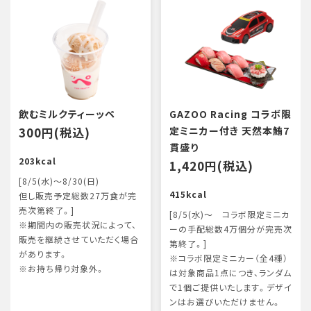
飲むミルクティーッペ
GAZOO Racing コラボ限
300円(税込)
定ミニカー付き 天然本鮪7
貫盛り
203kcal
1,420円(税込)
[8/5(水)～8/30(日)
415kcal
但し販売予定総数27万食が完
売次第終了。]
[8/5(水)～ コラボ限定ミニカ
※期間内の販売状況によって、
ーの手配総数4万個分が完売次
販売を継続させていただく場合
第終了。]
があります。
※コラボ限定ミニカー（全4種）
※お持ち帰り対象外。
は対象商品1点につき、ランダム
で1個ご提供いたします。デザイ
ンはお選びいただけません。