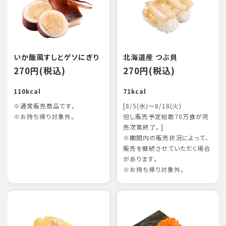
いか飯風すしとゲソにぎり
北海道産 つぶ貝
270円(税込)
270円(税込)
110kcal
71kcal
※通常販売商品です。
[8/5(水)～8/18(火)
※お持ち帰り対象外。
但し販売予定総数70万食が完
売次第終了。]
※期間内の販売状況によって、
販売を継続させていただく場合
があります。
※お持ち帰り対象外。