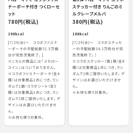
ナーポーチ付き つくローセ
ステッカー付き りんごのミ
ット
ルクレープメルバ
780円(税込)
380円(税込)
198kcal
186kcal
[7/29(水)～ コラボファスナ
[7/29(水)～ コラボステッカ
ーポーチの手配総数31.5万個
ーの手配総数34.2万枚分が完
分が完売次第終了。]
売次第終了。］
※こちらの商品には「ぷちロー
※コラボステッカー（第1弾/全8
コイン」はついておりません。
種）は対象商品1点につき、ラン
※コラボファスナーポーチ（全4
ダムで1枚ご提供いたします。デ
種）は対象商品1点につき、ラン
ザインはお選びいただけませ
ダムで1個・コラボシート（全5
ん。
種）は対象商品1点につき、ラン
※お持ち帰り対象外。
ダムで1枚ご提供いたします。デ
ザインはお選びいただけませ
ん。
※お持ち帰り対象外。