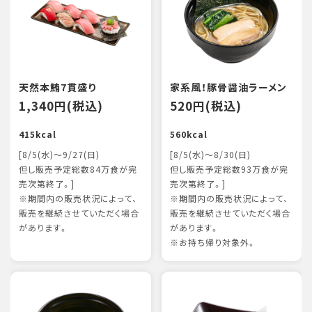
天然本鮪7貫盛り
家系風！豚骨醤油ラーメン
1,340円(税込)
520円(税込)
415kcal
560kcal
[8/5(水)～9/27(日)
[8/5(水)～8/30(日)
但し販売予定総数84万食が完
但し販売予定総数93万食が完
売次第終了。]
売次第終了。]
※期間内の販売状況によって、
※期間内の販売状況によって、
販売を継続させていただく場合
販売を継続させていただく場合
があります。
があります。
※お持ち帰り対象外。