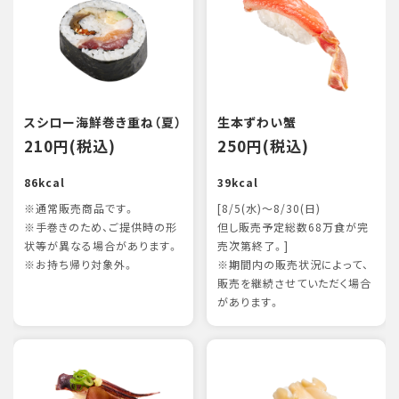
スシロー海鮮巻き重ね（夏）
生本ずわい蟹
210円(税込)
250円(税込)
86kcal
39kcal
※通常販売商品です。
[8/5(水)～8/30(日)
※手巻きのため、ご提供時の形
但し販売予定総数68万食が完
状等が異なる場合があります。
売次第終了。]
※お持ち帰り対象外。
※期間内の販売状況によって、
販売を継続させていただく場合
があります。