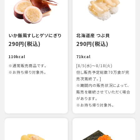
いか飯風すしとゲソにぎり
北海道産 つぶ貝
290円(税込)
290円(税込)
110kcal
71kcal
※通常販売商品です。
[8/5(水)～8/18(火)
※お持ち帰り対象外。
但し販売予定総数70万食が完
売次第終了。]
※期間内の販売状況によって、
販売を継続させていただく場合
があります。
※お持ち帰り対象外。