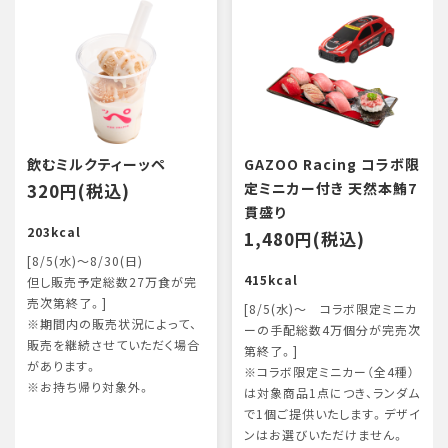
飲むミルクティーッペ
GAZOO Racing コラボ限
320円(税込)
定ミニカー付き 天然本鮪7
貫盛り
203kcal
1,480円(税込)
[8/5(水)～8/30(日)
415kcal
但し販売予定総数27万食が完
売次第終了。]
[8/5(水)～ コラボ限定ミニカ
※期間内の販売状況によって、
ーの手配総数4万個分が完売次
販売を継続させていただく場合
第終了。]
があります。
※コラボ限定ミニカー（全4種）
※お持ち帰り対象外。
は対象商品1点につき、ランダム
で1個ご提供いたします。デザイ
ンはお選びいただけません。